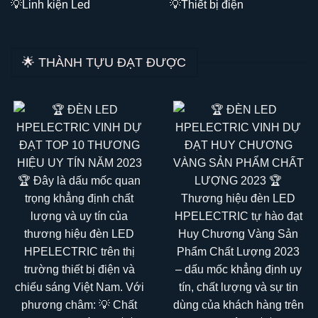
💡L
inh kiện Led
💡Thiết bị điện
🌟 THÀNH TỰU ĐẠT ĐƯỢC