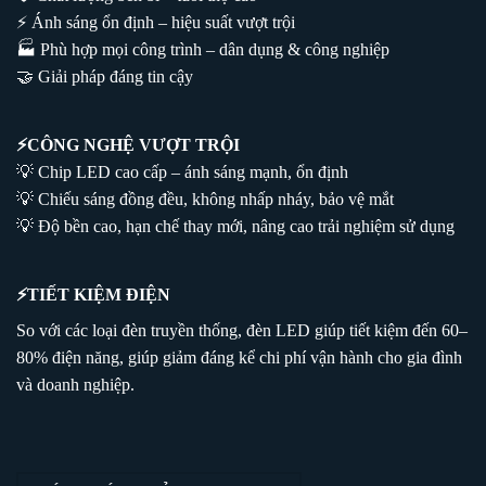
⚡ Ánh sáng ổn định – hiệu suất vượt trội
🏭 Phù hợp mọi công trình – dân dụng & công nghiệp
🤝 Giải pháp đáng tin cậy
⚡
CÔNG NGHỆ VƯỢT TRỘI
💡 Chip LED cao cấp – ánh sáng mạnh, ổn định
💡 Chiếu sáng đồng đều, không nhấp nháy, bảo vệ mắt
💡 Độ bền cao, hạn chế thay mới, nâng cao trải nghiệm sử dụng
⚡
TIẾT KIỆM ĐIỆN
So với các loại đèn truyền thống, đèn LED giúp tiết kiệm đến 60–
80% điện năng, giúp giảm đáng kể chi phí vận hành cho gia đình
và doanh nghiệp.