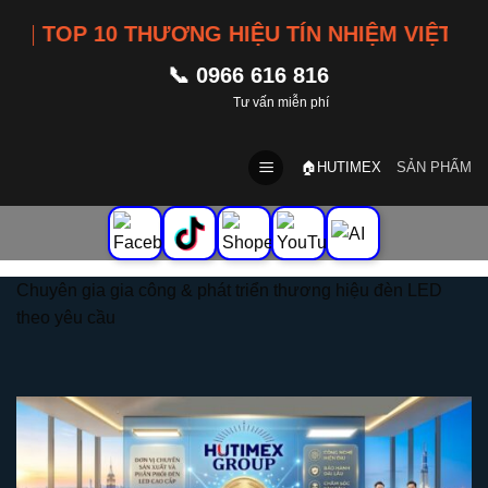
Skip
0 THƯƠNG HIỆU TÍN NHIỆM VIỆT NAM
to
content
📞 0966 616 816
Tư vấn miễn phí
🏠HUTIMEX
SẢN PHẨM
Chuyên gia gia công & phát triển thương hiệu đèn LED
theo yêu cầu