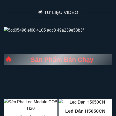
🌟 TƯ LIỆU VIDEO
Sản Phẩm Bán Chạy
-
40
%
Led Dán H5050CN
-
40
%