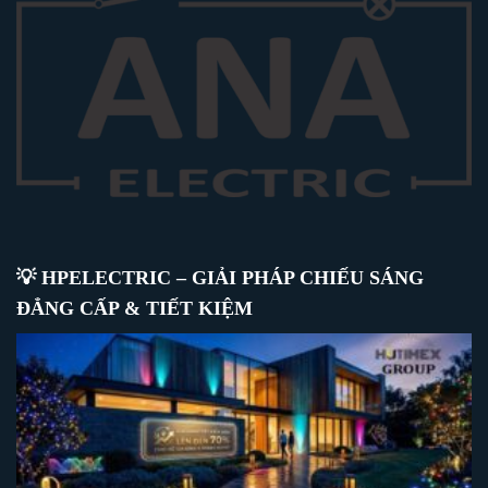
💡 HPELECTRIC – GIẢI PHÁP CHIẾU SÁNG
ĐẲNG CẤP & TIẾT KIỆM