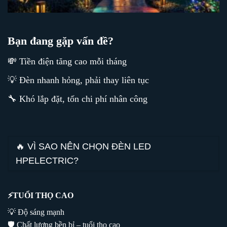
Bạn đang gặp vấn đề?
💸 Tiền điện tăng cao mỗi tháng
💡 Đèn nhanh hỏng, phải thay liên tục
🔧 Khó lắp đặt, tốn chi phí nhân công
🔥 VÌ SAO NÊN CHỌN ĐÈN LED
HPELECTRIC?
⚡
TUỔI THỌ CAO
💡 Độ sáng mạnh
🛡️ Chất lượng bền bỉ – tuổi thọ cao