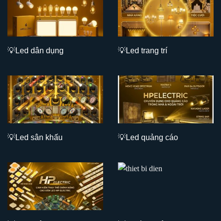
💡L
ed dân dụng
💡L
ed trang trí
💡L
ed sân khấu
💡L
ed quảng cáo