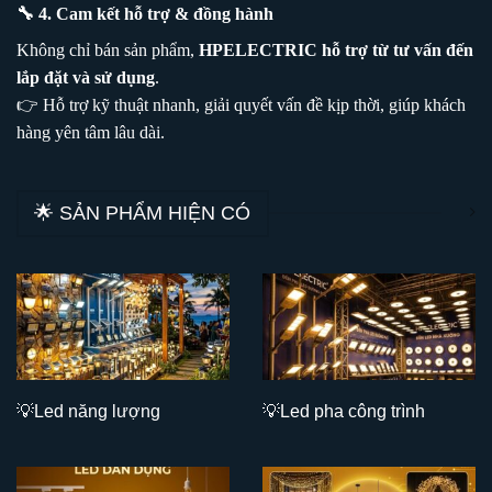
🔧 4. Cam kết hỗ trợ & đồng hành
Không chỉ bán sản phẩm,
HPELECTRIC hỗ trợ từ tư vấn đến
lắp đặt và sử dụng
.
👉 Hỗ trợ kỹ thuật nhanh, giải quyết vấn đề kịp thời, giúp khách
hàng yên tâm lâu dài.
🌟 SẢN PHẨM HIỆN CÓ
💡L
ed năng lượng
💡Led
pha công trình