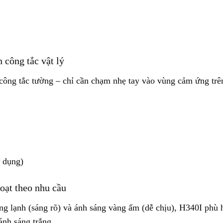
 công tắc vật lý
ng tắc tường – chỉ cần chạm nhẹ tay vào vùng cảm ứng trên 
ử dụng)
oạt theo nhu cầu
ng lạnh (sáng rõ) và ánh sáng vàng ấm (dễ chịu), H340I phù
ánh sáng trắng