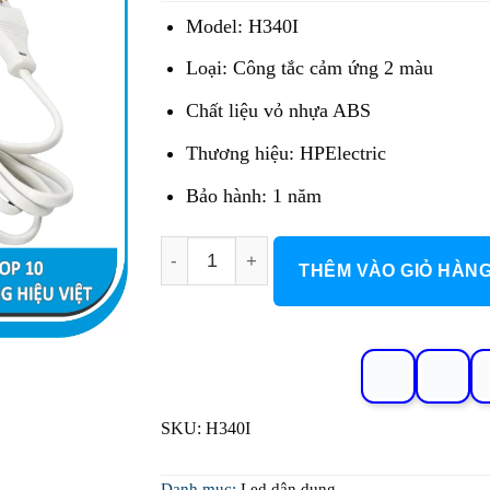
213.000 đ.
là:
Model: H340I
127.800 đ.
Loại: Công tắc cảm ứng 2 màu
Chất liệu vỏ nhựa ABS
Thương hiệu: HPElectric
Bảo hành: 1 năm
Công Tắc Cảm Ứng Gương LED H340I (
THÊM VÀO GIỎ HÀN
SKU:
H340I
Danh mục:
Led dân dụng