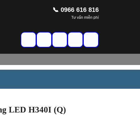
📞 0966 616 816
Tư vấn miễn phí
g LED H340I (Q)