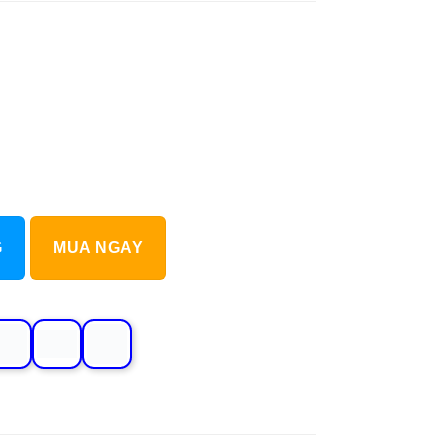
Q) số lượng
G
MUA NGAY