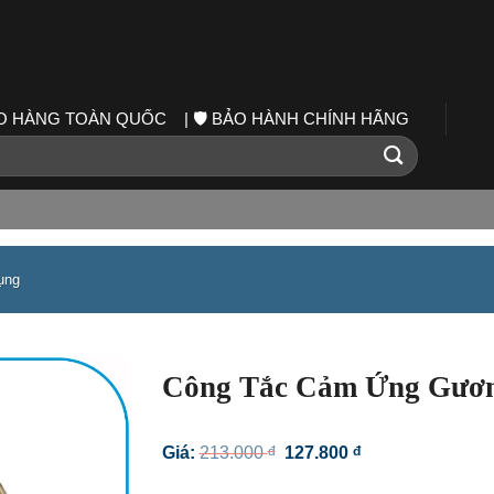
IAO HÀNG TOÀN QUỐC | 🛡️ BẢO HÀNH CHÍNH HÃNG
ụng
Công Tắc Cảm Ứng Gươn
Giá
Giá
Giá:
213.000
đ
127.800
đ
gốc
hiện
là:
tại