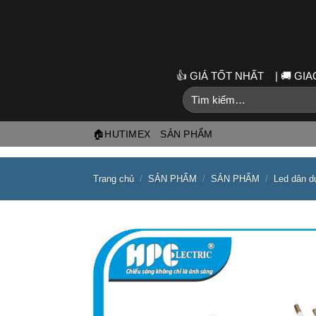
Skip
to
content
👍 GIÁ TỐT NHẤT | 🚚 G
Tìm
kiếm:
🏠HUTIMEX
SẢN PHẨM
Trang chủ
/
SẢN PHẨM
/
SẢN PHẨM
/
Led dân d