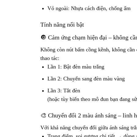
Vỏ ngoài: Nhựa cách điện, chống ẩm
Tính năng nổi bật
🔘 Cảm ứng chạm hiện đại – không cần
Không còn nút bấm cồng kềnh, không cần cô
thao tác:
Lần 1: Bật đèn màu trắng
Lần 2: Chuyển sang đèn màu vàng
Lần 3: Tắt đèn
(hoặc tùy biến theo mô đun bạn đang s
🎨 Chuyển đổi 2 màu ánh sáng – linh h
Với khả năng chuyển đổi giữa ánh sáng trắ
Trang điểm, soi gương chi tiết → dùng 