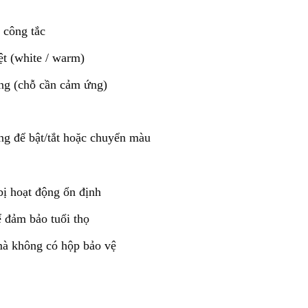
 công tắc
ệt (white / warm)
ng (chỗ cần cảm ứng)
 để bật/tắt hoặc chuyển màu
ị hoạt động ổn định
 đảm bảo tuổi thọ
à không có hộp bảo vệ