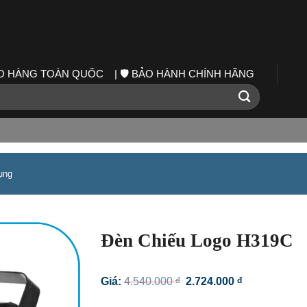
IAO HÀNG TOÀN QUỐC | 🛡️ BẢO HÀNH CHÍNH HÃNG
ụng
Đèn Chiếu Logo H319C
Giá
Giá
Giá:
4.540.000
đ
2.724.000
đ
gốc
hiện
là:
tại