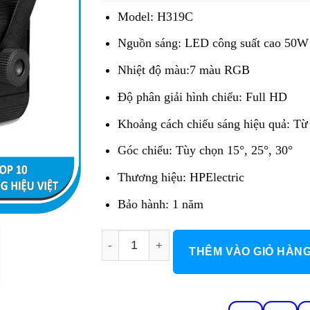
4.540.000 đ.
là:
Model: H319C
2.724.000 đ.
Nguồn sáng: LED công suất cao 50
Nhiệt độ màu:7 màu RGB
Độ phân giải hình chiếu: Full HD
Khoảng cách chiếu sáng hiệu quả: Từ
Góc chiếu: Tùy chọn 15°, 25°, 30°
Thương hiệu: HPElectric
Bảo hành: 1 năm
Đèn Chiếu Logo H319C số lượng
THÊM VÀO GIỎ HÀN