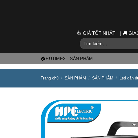
Skip
to
content
👍 GIÁ TỐT NHẤT | 🚚 G
Tìm
kiếm:
🏠HUTIMEX
SẢN PHẨM
Trang chủ
/
SẢN PHẨM
/
SẢN PHẨM
/
Led dân d