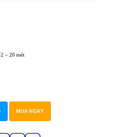
W
 2 – 20 mét
G
MUA NGAY