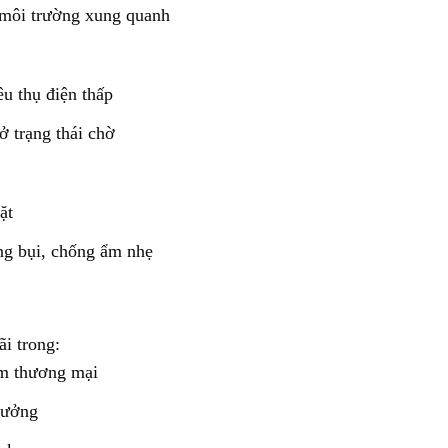
môi trường xung quanh
êu thụ điện thấp
ở trạng thái chờ
ặt
ng bụi, chống ẩm nhẹ
i trong:
âm thương mại
xưởng