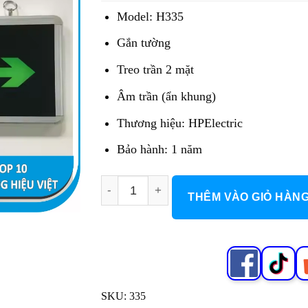
196.000 đ.
là:
Model: H335
117.600 đ.
Gắn tường
Treo trần 2 mặt
Âm trần (ẩn khung)
Thương hiệu: HPElectric
Bảo hành: 1 năm
Đèn Exit-Thoát Hiểm H335 số lượng
THÊM VÀO GIỎ HÀN
SKU:
335