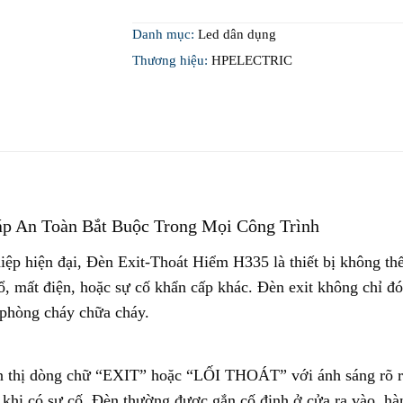
Danh mục:
Led dân dụng
Thương hiệu:
HPELECTRIC
háp An Toàn Bắt Buộc Trong Mọi Công Trình
iệp hiện đại, Đèn Exit-Thoát Hiểm H335 là thiết bị không t
, mất điện, hoặc sự cố khẩn cấp khác. Đèn exit không chỉ đón
 phòng cháy chữa cháy.
n thị dòng chữ “EXIT” hoặc “LỐI THOÁT” với ánh sáng rõ r
 khi có sự cố. Đèn thường được gắn cố định ở cửa ra vào, hàn