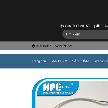
Skip
to
content
👍 GIÁ TỐT NHẤT | 🚚 G
Tìm
kiếm:
🏠HUTIMEX
SẢN PHẨM
Trang chủ
/
SẢN PHẨM
/
SẢN PHẨM
/
Led dân d