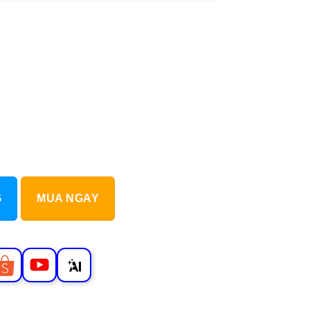
G
MUA NGAY