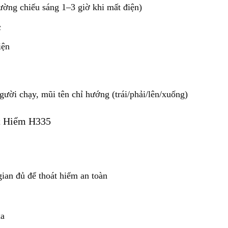
ường chiếu sáng 1–3 giờ khi mất điện)
c
iện
i chạy, mũi tên chỉ hướng (trái/phải/lên/xuống)
át Hiểm H335
ian đủ để thoát hiểm an toàn
xa