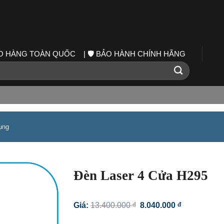
IAO HÀNG TOÀN QUỐC | 🛡️ BẢO HÀNH CHÍNH HÃNG
ụng
Đèn Laser 4 Cửa H295
Giá
Giá
Giá:
13.400.000
đ
8.040.000
đ
gốc
hiện
là:
tại