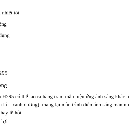
 nhiệt tốt
động
 dụng
H295
ợng
èn H295 có thể tạo ra hàng trăm mẫu hiệu ứng ánh sáng khác 
h lá – xanh dương), mang lại màn trình diễn ánh sáng mãn n
hay lễ hội.
 lợi