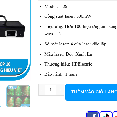
13.400.000 đ.
là:
Model: H295
8.040.000 đ
Công suất laser: 500mW
Hiệu ứng: Hơn 100 hiệu ứng ánh sáng 
wave…)
Số mắt laser: 4 cửa laser độc lập
Màu laser: Đỏ, Xanh Lá
Thương hiệu: HPElectric
Bảo hành: 1 năm
Đèn Laser 4 Cửa H295 số lượng
THÊM VÀO GIỎ HÀN