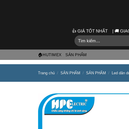
Skip
to
content
👍 GIÁ TỐT NHẤT | 🚚 G
Tìm
kiếm:
🏠HUTIMEX
SẢN PHẨM
Trang chủ
/
SẢN PHẨM
/
SẢN PHẨM
/
Led dân d