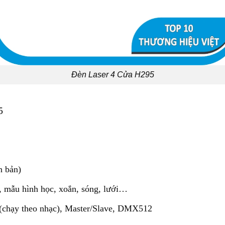
Đèn Laser 4 Cửa H295
5
n bản)
a, mẫu hình học, xoắn, sóng, lưới…
 (chạy theo nhạc), Master/Slave, DMX512