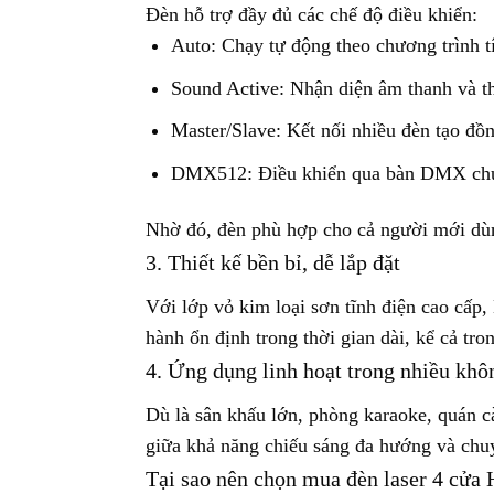
Đèn hỗ trợ đầy đủ các chế độ điều khiển:
Auto: Chạy tự động theo chương trình t
Sound Active: Nhận diện âm thanh và th
Master/Slave: Kết nối nhiều đèn tạo đồ
DMX512: Điều khiển qua bàn DMX chuy
Nhờ đó, đèn phù hợp cho cả người mới dùn
3. Thiết kế bền bỉ, dễ lắp đặt
Với lớp vỏ kim loại sơn tĩnh điện cao cấp,
hành ổn định trong thời gian dài, kể cả tr
4. Ứng dụng linh hoạt trong nhiều khô
Dù là sân khấu lớn, phòng karaoke, quán cà
giữa khả năng chiếu sáng đa hướng và chuy
Tại sao nên chọn mua đèn laser 4 cửa