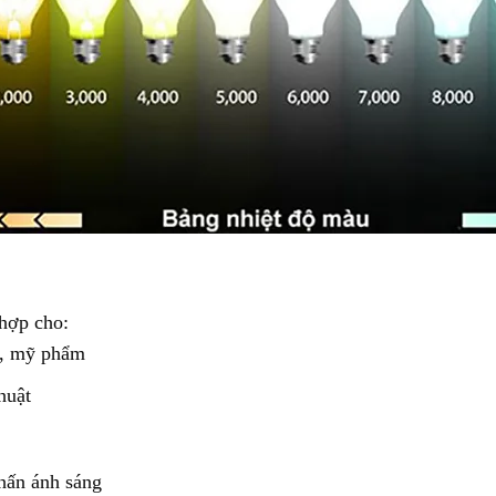
hợp cho:
t, mỹ phẩm
huật
nhấn ánh sáng