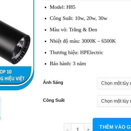
294.000 đ
Model: H85
đến
336.000 đ
Công Suất: 10w, 20w, 30w
Màu vỏ: Trắng & Đen
Nhiệt độ màu: 3000K – 6500K
Thương hiệu: HPElectric
Bảo hành: 3 năm
Ánh Sáng
Công Suất
Đèn Rọi Chiếu Điểm Ray Kéo
THÊM VÀO G