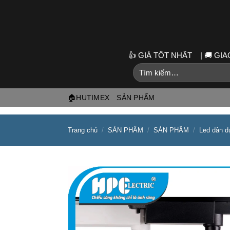
Skip
to
content
👍 GIÁ TỐT NHẤT | 🚚 G
Tìm
kiếm:
🏠HUTIMEX
SẢN PHẨM
Trang chủ
/
SẢN PHẨM
/
SẢN PHẨM
/
Led dân d