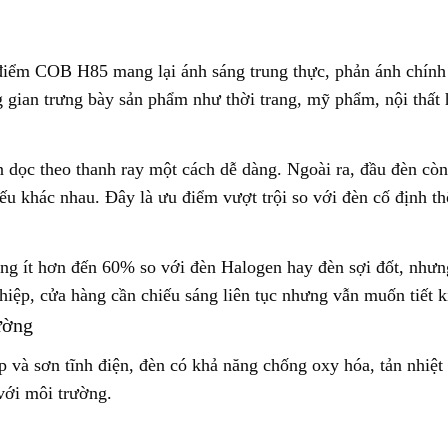
điểm COB H85 mang lại ánh sáng trung thực, phản ánh chính 
 gian trưng bày sản phẩm như thời trang, mỹ phẩm, nội thất 
n dọc theo thanh ray một cách dễ dàng. Ngoài ra, đầu đèn còn 
ếu khác nhau. Đây là ưu điểm vượt trội so với đèn cố định t
g ít hơn đến 60% so với đèn Halogen hay đèn sợi đốt, nhưng
hiệp, cửa hàng cần chiếu sáng liên tục nhưng vẫn muốn tiết k
rường
và sơn tĩnh điện, đèn có khả năng chống oxy hóa, tản nhiệt
với môi trường.