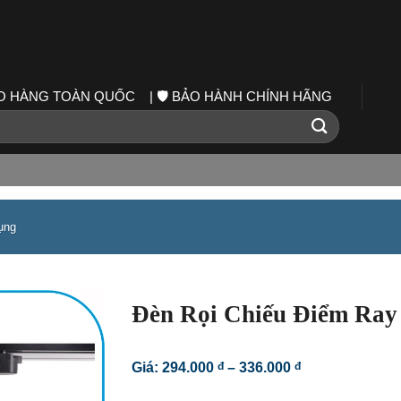
IAO HÀNG TOÀN QUỐC | 🛡️ BẢO HÀNH CHÍNH HÃNG
ụng
Đèn Rọi Chiếu Điểm Ra
Khoảng
Giá:
294.000
đ
–
336.000
đ
giá:
từ