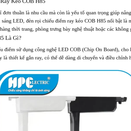
m Ray Kéo COB H85
hỉ đơn thuần là nhu cầu mà còn là yếu tố quan trọng giúp nâ
 sáng LED, đèn rọi chiếu điểm ray kéo COB H85 nổi bật là m
g thời trang, phòng trưng bày nghệ thuật hoặc các không gi
5 Là Gì?
ếu điểm sử dụng công nghệ LED COB (Chip On Board), cho k
là thiết kế gắn ray, có thể dễ dàng di chuyển và điều chỉnh h