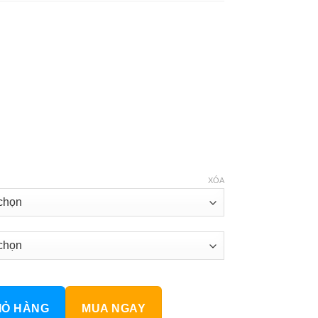
XÓA
 COB H85 số lượng
IỎ HÀNG
MUA NGAY