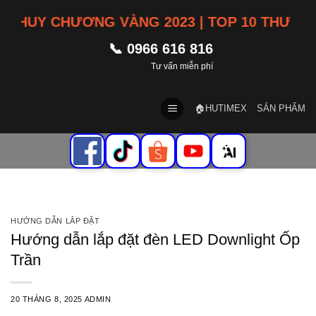
Skip
HUY CHƯƠNG VÀNG 2023 | TOP 10 THƯƠNG HI
to
content
📞 0966 616 816
Tư vấn miễn phí
🏠HUTIMEX
SẢN PHẨM
HƯỚNG DẪN LẮP ĐẶT
Hướng dẫn lắp đặt đèn LED Downlight Ốp
Trần
20 THÁNG 8, 2025
ADMIN