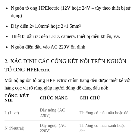
Nguồn tổ ong HPElectric (12V hoặc 24V – tùy theo thiết bị sử
dụng)
Dây điện 2×1.0mm² hoặc 2×1.5mm²
Thiết bị đầu ra: đèn LED, camera, thiết bị điều khiển, v.v.
Nguồn điện đầu vào AC 220V ổn định
2. XÁC ĐỊNH CÁC CỔNG KẾT NỐI TRÊN NGUỒN
TỔ ONG HPElectric
Mỗi bộ nguồn tổ ong HPElectric chính hãng đều được thiết kế với
hàng cọc vít rõ ràng giúp người dùng dễ dàng đấu nối:
CỔNG KẾT
CHỨC NĂNG
GHI CHÚ
NỐI
Dây nóng (AC
L (Live)
Thường có màu nâu hoặc đỏ
220V)
Dây nguội (AC
Thường có màu xanh hoặc
N (Neutral)
220V)
đen