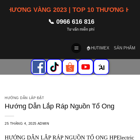
Skip
HƯƠNG VÀNG 2023 | TOP 10 THƯƠNG HIỆU TÍ
to
content
📞 0966 616 816
Tư vấn miễn phí
🏠HUTIMEX
SẢN PHẨM
HƯỚNG DẪN LẮP ĐẶT
Hướng Dẫn Lắp Ráp Nguồn Tổ Ong
25 THÁNG 4, 2025
ADMIN
HƯỚNG DẪN LẮP RÁP NGUỒN TỔ ONG HPElectric