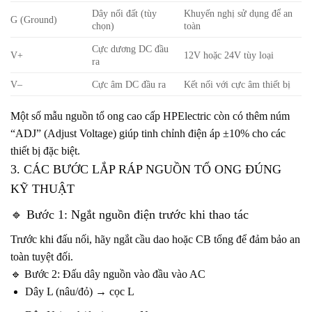
Dây nối đất (tùy
Khuyến nghị sử dụng để an
G (Ground)
chọn)
toàn
Cực dương DC đầu
V+
12V hoặc 24V tùy loại
ra
V–
Cực âm DC đầu ra
Kết nối với cực âm thiết bị
Một số mẫu nguồn tổ ong cao cấp HPElectric còn có thêm núm
“ADJ” (Adjust Voltage) giúp tinh chỉnh điện áp ±10% cho các
thiết bị đặc biệt.
3. CÁC BƯỚC LẮP RÁP NGUỒN TỔ ONG ĐÚNG
KỸ THUẬT
🔹 Bước 1: Ngắt nguồn điện trước khi thao tác
Trước khi đấu nối, hãy ngắt cầu dao hoặc CB tổng để đảm bảo an
toàn tuyệt đối.
🔹 Bước 2: Đấu dây nguồn vào đầu vào AC
Dây L (nâu/đỏ) → cọc L