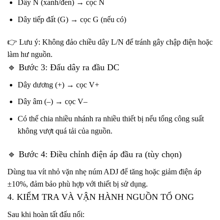
Dây N (xanh/đen) → cọc N
Dây tiếp đất (G) → cọc G (nếu có)
👉 Lưu ý: Không đảo chiều dây L/N để tránh gây chập điện hoặc
làm hư nguồn.
🔹 Bước 3: Đấu dây ra đầu DC
Dây dương (+) → cọc V+
Dây âm (–) → cọc V–
Có thể chia nhiều nhánh ra nhiều thiết bị nếu tổng công suất
không vượt quá tải của nguồn.
🔹 Bước 4: Điều chỉnh điện áp đầu ra (tùy chọn)
Dùng tua vít nhỏ vặn nhẹ núm ADJ để tăng hoặc giảm điện áp
±10%, đảm bảo phù hợp với thiết bị sử dụng.
4. KIỂM TRA VÀ VẬN HÀNH NGUỒN TỔ ONG
Sau khi hoàn tất đấu nối: