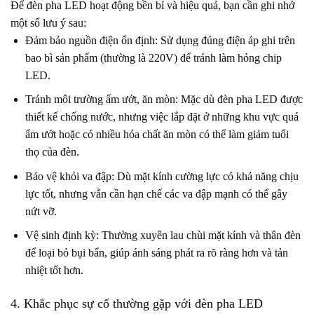
Để đèn pha LED hoạt động bền bỉ và hiệu quả, bạn cần ghi nhớ
một số lưu ý sau:
Đảm bảo nguồn điện ổn định: Sử dụng đúng điện áp ghi trên
bao bì sản phẩm (thường là 220V) để tránh làm hỏng chip
LED.
Tránh môi trường ẩm ướt, ăn mòn: Mặc dù đèn pha LED được
thiết kế chống nước, nhưng việc lắp đặt ở những khu vực quá
ẩm ướt hoặc có nhiều hóa chất ăn mòn có thể làm giảm tuổi
thọ của đèn.
Bảo vệ khỏi va đập: Dù mặt kính cường lực có khả năng chịu
lực tốt, nhưng vẫn cần hạn chế các va đập mạnh có thể gây
nứt vỡ.
Vệ sinh định kỳ: Thường xuyên lau chùi mặt kính và thân đèn
để loại bỏ bụi bẩn, giúp ánh sáng phát ra rõ ràng hơn và tản
nhiệt tốt hơn.
4. Khắc phục sự cố thường gặp với đèn pha LED