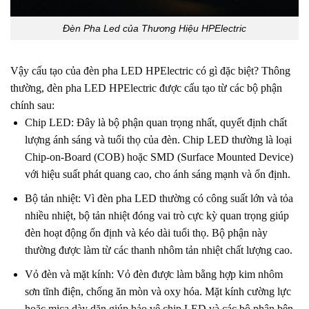
Đèn Pha Led của Thương Hiệu HPElectric
Vậy cấu tạo của đèn pha LED HPElectric có gì đặc biệt? Thông
thường, đèn pha LED HPElectric được cấu tạo từ các bộ phận
chính sau:
Chip LED: Đây là bộ phận quan trọng nhất, quyết định chất
lượng ánh sáng và tuổi thọ của đèn. Chip LED thường là loại
Chip-on-Board (COB) hoặc SMD (Surface Mounted Device)
với hiệu suất phát quang cao, cho ánh sáng mạnh và ổn định.
Bộ tản nhiệt: Vì đèn pha LED thường có công suất lớn và tỏa
nhiều nhiệt, bộ tản nhiệt đóng vai trò cực kỳ quan trọng giúp
đèn hoạt động ổn định và kéo dài tuổi thọ. Bộ phận này
thường được làm từ các thanh nhôm tản nhiệt chất lượng cao.
Vỏ đèn và mặt kính: Vỏ đèn được làm bằng hợp kim nhôm
sơn tĩnh điện, chống ăn mòn và oxy hóa. Mặt kính cường lực
hoặc mica dày dặn giúp bảo vệ chip LED và các bộ phận bên