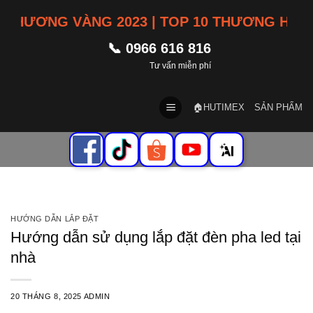
Skip
ƯƠNG VÀNG 2023 | TOP 10 THƯƠNG HIỆU TÍN
to
content
📞 0966 616 816
Tư vấn miễn phí
🏠HUTIMEX
SẢN PHẨM
HƯỚNG DẪN LẮP ĐẶT
Hướng dẫn sử dụng lắp đặt đèn pha led tại
nhà
20 THÁNG 8, 2025
ADMIN