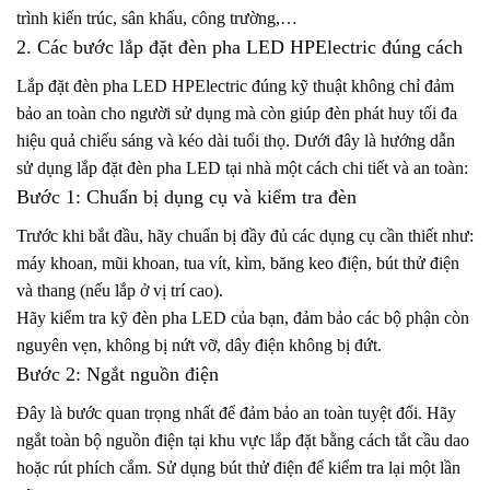
trình kiến trúc, sân khấu, công trường,…
2. Các bước lắp đặt đèn pha LED HPElectric đúng cách
Lắp đặt đèn pha LED HPElectric đúng kỹ thuật không chỉ đảm
bảo an toàn cho người sử dụng mà còn giúp đèn phát huy tối đa
hiệu quả chiếu sáng và kéo dài tuổi thọ. Dưới đây là hướng dẫn
sử dụng lắp đặt đèn pha LED tại nhà một cách chi tiết và an toàn:
Bước 1: Chuẩn bị dụng cụ và kiểm tra đèn
Trước khi bắt đầu, hãy chuẩn bị đầy đủ các dụng cụ cần thiết như:
máy khoan, mũi khoan, tua vít, kìm, băng keo điện, bút thử điện
và thang (nếu lắp ở vị trí cao).
Hãy kiểm tra kỹ đèn pha LED của bạn, đảm bảo các bộ phận còn
nguyên vẹn, không bị nứt vỡ, dây điện không bị đứt.
Bước 2: Ngắt nguồn điện
Đây là bước quan trọng nhất để đảm bảo an toàn tuyệt đối. Hãy
ngắt toàn bộ nguồn điện tại khu vực lắp đặt bằng cách tắt cầu dao
hoặc rút phích cắm. Sử dụng bút thử điện để kiểm tra lại một lần