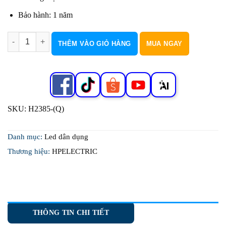
Bảo hành: 1 năm
Led Dán 5M COB (Q) số lượng
THÊM VÀO GIỎ HÀNG
MUA NGAY
SKU:
H2385-(Q)
Danh mục:
Led dân dụng
Thương hiệu:
HPELECTRIC
THÔNG TIN CHI TIẾT