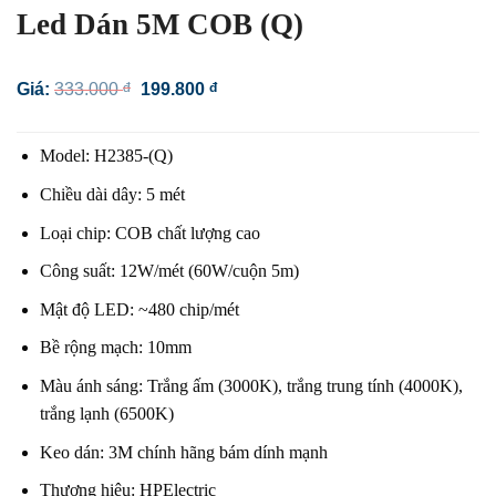
Led Dán 5M COB (Q)
Giá
Giá
Giá:
333.000
đ
199.800
đ
gốc
hiện
là:
tại
333.000 đ.
là:
Model: H2385-(Q)
199.800 đ.
Chiều dài dây: 5 mét
Loại chip: COB chất lượng cao
Công suất: 12W/mét (60W/cuộn 5m)
Mật độ LED: ~480 chip/mét
Bề rộng mạch: 10mm
Màu ánh sáng: Trắng ấm (3000K), trắng trung tính (4000K),
trắng lạnh (6500K)
Keo dán: 3M chính hãng bám dính mạnh
Thương hiệu: HPElectric