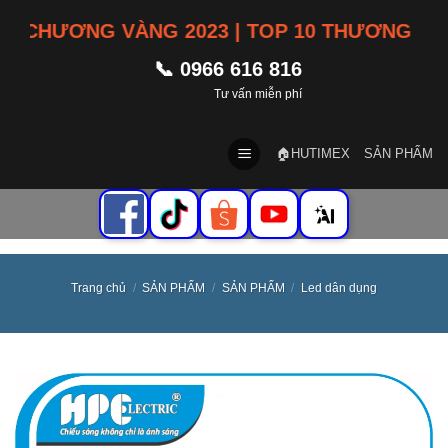
Skip
CHƯƠNG VÀNG 2023 | TOP 10 THƯƠNG HIỆU T
to
content
📞 0966 616 816
Tư vấn miễn phí
🏠HUTIMEX
SẢN PHẨM
Trang chủ
/
SẢN PHẨM
/
SẢN PHẨM
/
Led dân dụng