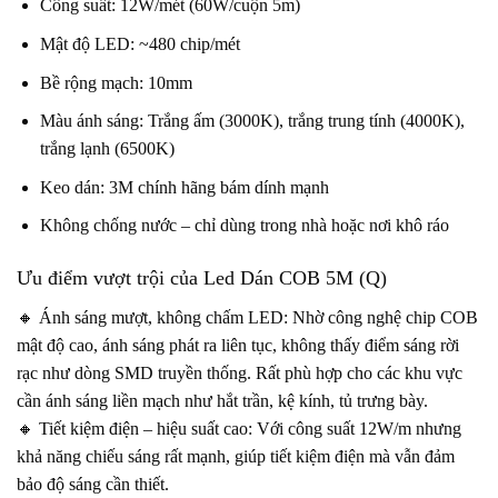
Công suất: 12W/mét (60W/cuộn 5m)
Mật độ LED: ~480 chip/mét
Bề rộng mạch: 10mm
Màu ánh sáng: Trắng ấm (3000K), trắng trung tính (4000K),
trắng lạnh (6500K)
Keo dán: 3M chính hãng bám dính mạnh
Không chống nước – chỉ dùng trong nhà hoặc nơi khô ráo
Ưu điểm vượt trội của Led Dán COB 5M (Q)
🔸 Ánh sáng mượt, không chấm LED: Nhờ công nghệ chip COB
mật độ cao, ánh sáng phát ra liên tục, không thấy điểm sáng rời
rạc như dòng SMD truyền thống. Rất phù hợp cho các khu vực
cần ánh sáng liền mạch như hắt trần, kệ kính, tủ trưng bày.
🔸 Tiết kiệm điện – hiệu suất cao: Với công suất 12W/m nhưng
khả năng chiếu sáng rất mạnh, giúp tiết kiệm điện mà vẫn đảm
bảo độ sáng cần thiết.