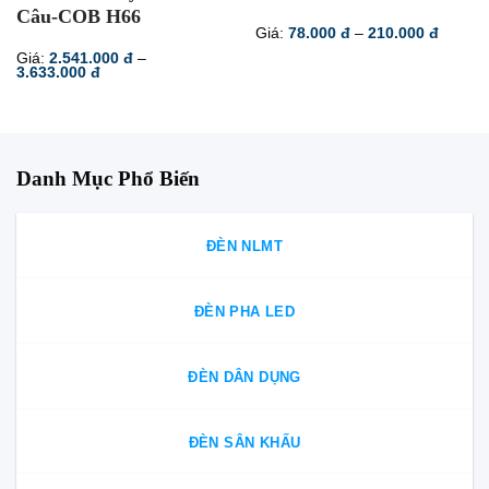
Câu-COB H66
Khoản
Giá:
78.000
đ
–
210.000
đ
giá:
Giá:
2.541.000
đ
–
từ
Khoảng
3.633.000
đ
78.000
giá:
đến
từ
210.00
2.541.000 đ
đến
3.633.000 đ
Danh Mục Phổ Biến
ĐÈN NLMT
ĐÈN PHA LED
ĐÈN DÂN DỤNG
ĐÈN SÂN KHẤU