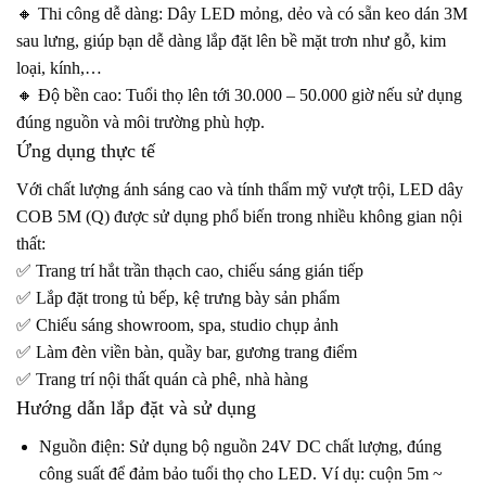
🔸 Thi công dễ dàng: Dây LED mỏng, dẻo và có sẵn keo dán 3M
sau lưng, giúp bạn dễ dàng lắp đặt lên bề mặt trơn như gỗ, kim
loại, kính,…
🔸 Độ bền cao: Tuổi thọ lên tới 30.000 – 50.000 giờ nếu sử dụng
đúng nguồn và môi trường phù hợp.
Ứng dụng thực tế
Với chất lượng ánh sáng cao và tính thẩm mỹ vượt trội, LED dây
COB 5M (Q) được sử dụng phổ biến trong nhiều không gian nội
thất:
✅ Trang trí hắt trần thạch cao, chiếu sáng gián tiếp
✅ Lắp đặt trong tủ bếp, kệ trưng bày sản phẩm
✅ Chiếu sáng showroom, spa, studio chụp ảnh
✅ Làm đèn viền bàn, quầy bar, gương trang điểm
✅ Trang trí nội thất quán cà phê, nhà hàng
Hướng dẫn lắp đặt và sử dụng
Nguồn điện: Sử dụng bộ nguồn 24V DC chất lượng, đúng
công suất để đảm bảo tuổi thọ cho LED. Ví dụ: cuộn 5m ~