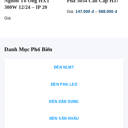
Nguồn Tổ Ong HXT
Pha 5054 Cao Cấp H37
300W 12/24 – IP 20
Khoả
Giá:
147.000
đ
–
588.000
đ
giá:
Giá:
từ
147.0
đến
588.0
Danh Mục Phổ Biến
ĐÈN NLMT
ĐÈN PHA LED
ĐÈN DÂN DỤNG
ĐÈN SÂN KHẤU