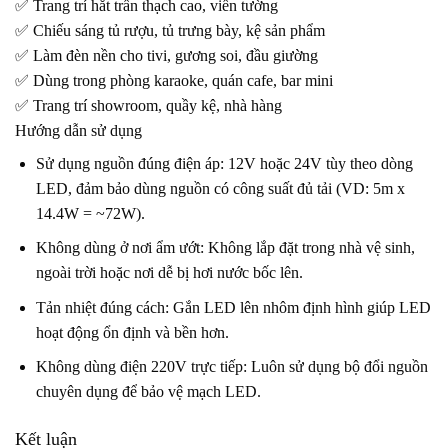
✅ Trang trí hắt trần thạch cao, viền tường
✅ Chiếu sáng tủ rượu, tủ trưng bày, kệ sản phẩm
✅ Làm đèn nền cho tivi, gương soi, đầu giường
✅ Dùng trong phòng karaoke, quán cafe, bar mini
✅ Trang trí showroom, quầy kệ, nhà hàng
Hướng dẫn sử dụng
Sử dụng nguồn đúng điện áp: 12V hoặc 24V tùy theo dòng
LED, đảm bảo dùng nguồn có công suất đủ tải (VD: 5m x
14.4W = ~72W).
Không dùng ở nơi ẩm ướt: Không lắp đặt trong nhà vệ sinh,
ngoài trời hoặc nơi dễ bị hơi nước bốc lên.
Tản nhiệt đúng cách: Gắn LED lên nhôm định hình giúp LED
hoạt động ổn định và bền hơn.
Không dùng điện 220V trực tiếp: Luôn sử dụng bộ đổi nguồn
chuyên dụng để bảo vệ mạch LED.
Kết luận