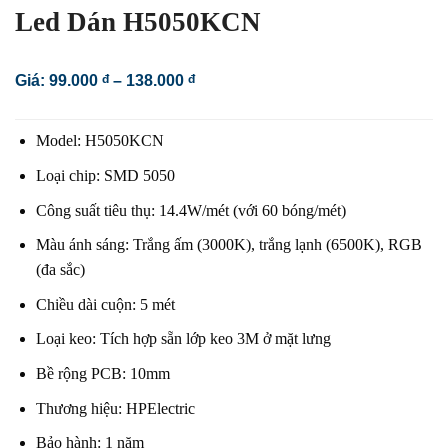
Led Dán H5050KCN
Khoảng
Giá:
99.000
đ
–
138.000
đ
giá:
từ
99.000 đ
Model: H5050KCN
đến
138.000 đ
Loại chip: SMD 5050
Công suất tiêu thụ: 14.4W/mét (với 60 bóng/mét)
Màu ánh sáng: Trắng ấm (3000K), trắng lạnh (6500K), RGB
(đa sắc)
Chiều dài cuộn: 5 mét
Loại keo: Tích hợp sẵn lớp keo 3M ở mặt lưng
Bề rộng PCB: 10mm
Thương hiệu: HPElectric
Bảo hành: 1 năm