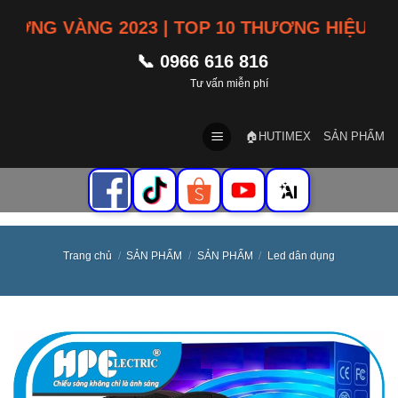
Skip
G VÀNG 2023 | TOP 10 THƯƠNG HIỆU TÍN NH
to
content
📞 0966 616 816
Tư vấn miễn phí
🏠HUTIMEX
SẢN PHẨM
Trang chủ
/
SẢN PHẨM
/
SẢN PHẨM
/
Led dân dụng