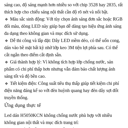
sáng cao, độ sáng mạnh hơn nhiều so với chip 3528 hay 2835, rất
thích hợp cho chiếu sáng nội thất cần độ rõ nét và nổi bật.
🔹 Màu sắc sinh động: Với tùy chọn ánh sáng đơn sắc hoặc RGB
đổi màu, dòng LED này giúp bạn dễ dàng tạo hiệu ứng ánh sáng
đa dạng theo không gian và mục đích sử dụng.
🔹 Dễ thi công và lắp đặt: Dây LED mềm dẻo, có thể uốn cong,
dán vào bề mặt bất kỳ nhờ lớp keo 3M tiện lợi phía sau. Có thể
cắt ngắn theo điểm cắt định sẵn.
🔹 Giá thành hợp lý: Vì không tích hợp lớp chống nước, sản
phẩm có chi phí thấp hơn nhưng vẫn đảm bảo chất lượng ánh
sáng tốt và độ bền cao.
🔹 Tiết kiệm điện: Công suất tiêu thụ thấp giúp tiết kiệm chi phí
điện năng đáng kể so với đèn huỳnh quang hay đèn dây sợi đốt
truyền thống.
Ứng dụng thực tế
Led dán H5050KCN không chống nước phù hợp với nhiều
không gian nội thất và mục đích trang trí: