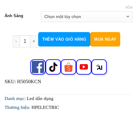
XÓA
Ánh Sáng
Led Dán H5050KCN số lượng
THÊM VÀO GIỎ HÀNG
MUA NGAY
SKU:
H5050KCN
Danh mục:
Led dân dụng
Thương hiệu:
HPELECTRIC