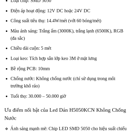
Loại chip: SMD 5050
Điện áp hoạt động: 12V DC hoặc 24V DC
Công suất tiêu thụ: 14.4W/mét (với 60 bóng/mét)
Màu ánh sáng: Trắng ấm (3000K), trắng lạnh (6500K), RGB
(đa sắc)
Chiều dài cuộn: 5 mét
Loại keo: Tích hợp sẵn lớp keo 3M ở mặt lưng
Bề rộng PCB: 10mm
Chống nước: Không chống nước (chỉ sử dụng trong môi
trường khô ráo)
Tuổi thọ: 30.000 – 50.000 giờ
Ưu điểm nổi bật của Led Dán H5050KCN Không Chống
Nước
🔹 Ánh sáng mạnh mẽ: Chip LED SMD 5050 cho hiệu suất chiếu