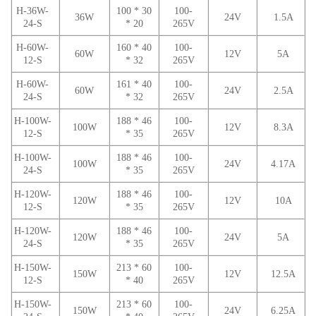
H-36W-
100 * 30
100-
36W
24V
1.5A
24-S
* 20
265V
H-60W-
160 * 40
100-
60W
12V
5A
12-S
* 32
265V
H-60W-
161 * 40
100-
60W
24V
2.5A
24-S
* 32
265V
H-100W-
188 * 46
100-
100W
12V
8.3A
12-S
* 35
265V
H-100W-
188 * 46
100-
100W
24V
4.17A
24-S
* 35
265V
H-120W-
188 * 46
100-
120W
12V
10A
12-S
* 35
265V
H-120W-
188 * 46
100-
120W
24V
5A
24-S
* 35
265V
H-150W-
213 * 60
100-
150W
12V
12.5A
12-S
* 40
265V
H-150W-
213 * 60
100-
150W
24V
6.25A