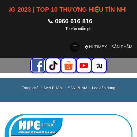
Skip
2023 | TOP 10 THƯƠNG HIỆU TÍN NHIỆM VI
to
content
📞 0966 616 816
Tư vấn miễn phí
🏠HUTIMEX
SẢN PHẨM
Trang chủ
/
SẢN PHẨM
/
SẢN PHẨM
/
Led dân dụng