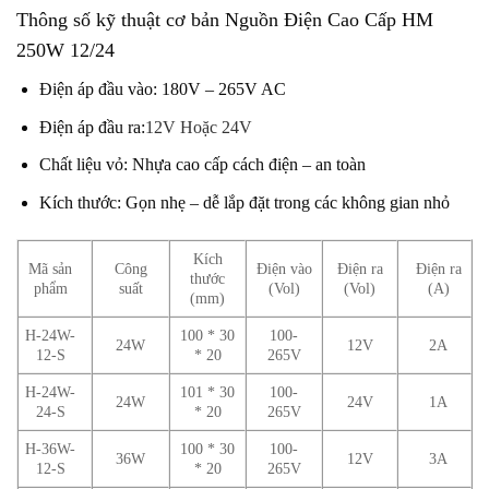
Thông số kỹ thuật cơ bản Nguồn Điện Cao Cấp HM
250W 12/24
Điện áp đầu vào: 180V – 265V AC
Điện áp đầu ra:
12V
Hoặc 24V
Chất liệu vỏ: Nhựa cao cấp cách điện – an toàn
Kích thước: Gọn nhẹ – dễ lắp đặt trong các không gian nhỏ
Kích
Mã sản
Công
Điện vào
Điện ra
Điện ra
thước
phẩm
suất
(Vol)
(Vol)
(A)
(mm)
H-24W-
100 * 30
100-
24W
12V
2A
12-S
* 20
265V
H-24W-
101 * 30
100-
24W
24V
1A
24-S
* 20
265V
H-36W-
100 * 30
100-
36W
12V
3A
12-S
* 20
265V