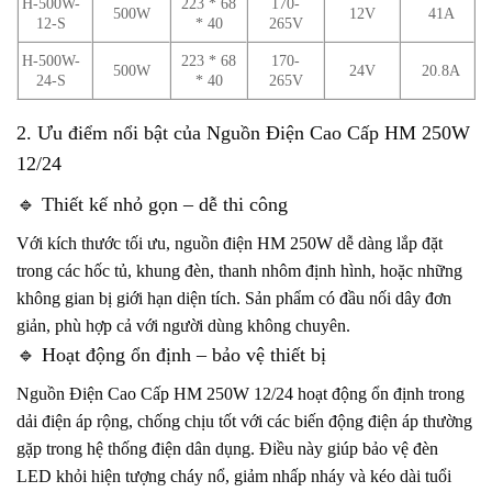
H-500W-
223 * 68
170-
500W
12V
41A
12-S
* 40
265V
H-500W-
223 * 68
170-
500W
24V
20.8A
24-S
* 40
265V
2. Ưu điểm nổi bật của Nguồn Điện Cao Cấp HM 250W
12/24
🔹 Thiết kế nhỏ gọn – dễ thi công
Với kích thước tối ưu, nguồn điện HM 250W dễ dàng lắp đặt
trong các hốc tủ, khung đèn, thanh nhôm định hình, hoặc những
không gian bị giới hạn diện tích. Sản phẩm có đầu nối dây đơn
giản, phù hợp cả với người dùng không chuyên.
🔹 Hoạt động ổn định – bảo vệ thiết bị
Nguồn Điện Cao Cấp HM 250W 12/24 hoạt động ổn định trong
dải điện áp rộng, chống chịu tốt với các biến động điện áp thường
gặp trong hệ thống điện dân dụng. Điều này giúp bảo vệ đèn
LED khỏi hiện tượng cháy nổ, giảm nhấp nháy và kéo dài tuổi