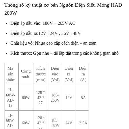
Thông số kỹ thuật cơ bản Nguồn Điện Siêu Mỏng HAD
200W
Điện áp đầu vào: 180V – 265V AC
Điện áp đầu ra:
12V
, 24V , 36V , 48V
Chất liệu vỏ: Nhựa cao cấp cách điện – an toàn
Kích thước: Gọn nhẹ – dễ lắp đặt trong các không gian nhỏ
Mã
Kích
Điện
Điện
Điện
Công
sản
thước
vào
ra
ra
suất
phẩm
(mm)
(Vol)
(Vol)
(A)
H-
128 *
60W-
185-
60W
42 *
12V
5A
AD-
260V
27
12
H-
128 *
60W-
185-
60W
42 *
24V
2.5A
AD-
260V
27