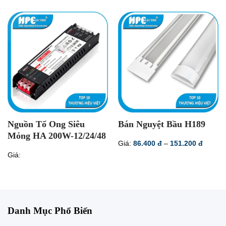
Nguồn Tổ Ong Siêu
Bán Nguyệt Bầu H189
Mỏng HA 200W-12/24/48
Khoản
Giá:
86.400
đ
–
151.200
đ
giá:
Giá:
từ
86.400
đến
151.20
Danh Mục Phổ Biến