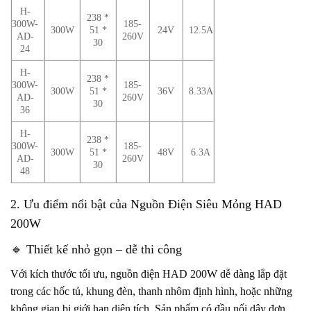
H-
238 *
300W-
185-
300W
51 *
24V
12.5A
AD-
260V
30
24
H-
238 *
300W-
185-
300W
51 *
36V
8.33A
AD-
260V
30
36
H-
238 *
300W-
185-
300W
51 *
48V
6.3A
AD-
260V
30
48
2. Ưu điểm nổi bật của Nguồn Điện Siêu Mỏng HAD
200W
🔹 Thiết kế nhỏ gọn – dễ thi công
Với kích thước tối ưu, nguồn điện HAD 200W dễ dàng lắp đặt
trong các hốc tủ, khung đèn, thanh nhôm định hình, hoặc những
không gian bị giới hạn diện tích. Sản phẩm có đầu nối dây đơn