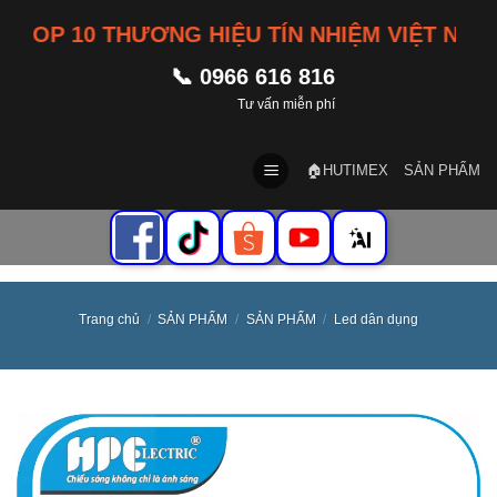
Skip
P 10 THƯƠNG HIỆU TÍN NHIỆM VIỆT NAM
to
content
📞 0966 616 816
Tư vấn miễn phí
🏠HUTIMEX
SẢN PHẨM
Trang chủ
/
SẢN PHẨM
/
SẢN PHẨM
/
Led dân dụng