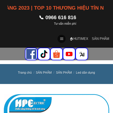
Skip
G 2023 | TOP 10 THƯƠNG HIỆU TÍN NHIỆM V
to
content
📞 0966 616 816
Tư vấn miễn phí
🏠HUTIMEX
SẢN PHẨM
Trang chủ
/
SẢN PHẨM
/
SẢN PHẨM
/
Led dân dụng