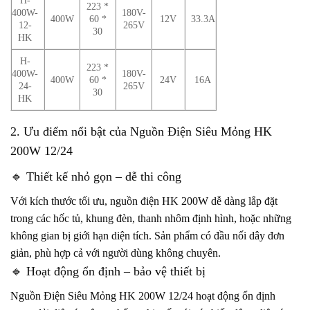
223 *
400W-
180V-
400W
60 *
12V
33.3A
12-
265V
30
HK
H-
223 *
400W-
180V-
400W
60 *
24V
16A
24-
265V
30
HK
2. Ưu điểm nổi bật của Nguồn Điện Siêu Mỏng HK
200W 12/24
🔹 Thiết kế nhỏ gọn – dễ thi công
Với kích thước tối ưu, nguồn điện HK 200W dễ dàng lắp đặt
trong các hốc tủ, khung đèn, thanh nhôm định hình, hoặc những
không gian bị giới hạn diện tích. Sản phẩm có đầu nối dây đơn
giản, phù hợp cả với người dùng không chuyên.
🔹 Hoạt động ổn định – bảo vệ thiết bị
Nguồn Điện Siêu Mỏng HK 200W 12/24 hoạt động ổn định