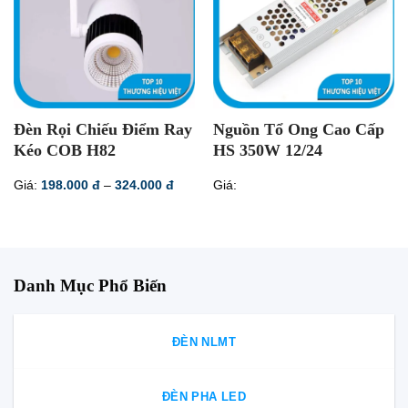
Đèn Rọi Chiếu Điểm Ray
Nguồn Tổ Ong Cao Cấp
Kéo COB H82
HS 350W 12/24
Khoảng
Giá:
198.000
đ
–
324.000
đ
Giá:
giá:
từ
198.000 đ
đến
324.000 đ
Danh Mục Phổ Biến
ĐÈN NLMT
ĐÈN PHA LED