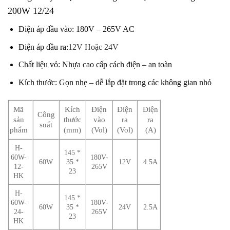
200W 12/24
Điện áp đầu vào: 180V – 265V AC
Điện áp đầu ra:
12V
Hoặc 24V
Chất liệu vỏ: Nhựa cao cấp cách điện – an toàn
Kích thước: Gọn nhẹ – dễ lắp đặt trong các không gian nhỏ
Mã
Kích
Điện
Điện
Điện
Công
sản
thước
vào
ra
ra
suất
phẩm
(mm)
(Vol)
(Vol)
(A)
H-
145 *
60W-
180V-
60W
35 *
12V
4.5A
12-
265V
23
HK
H-
145 *
60W-
180V-
60W
35 *
24V
2.5A
24-
265V
23
HK