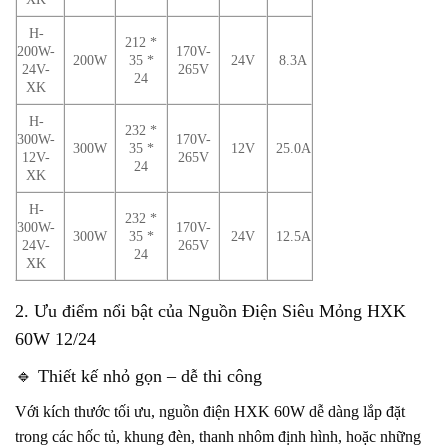
H-
212 *
200W-
170V-
200W
35 *
24V
8.3A
24V-
265V
24
XK
H-
232 *
300W-
170V-
300W
35 *
12V
25.0A
12V-
265V
24
XK
H-
232 *
300W-
170V-
300W
35 *
24V
12.5A
24V-
265V
24
XK
2. Ưu điểm nổi bật của Nguồn Điện Siêu Mỏng HXK
60W 12/24
🔹 Thiết kế nhỏ gọn – dễ thi công
Với kích thước tối ưu, nguồn điện HXK 60W dễ dàng lắp đặt
trong các hốc tủ, khung đèn, thanh nhôm định hình, hoặc những