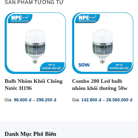
SẢN PHẨM TƯƠNG TỰ
Bulb Nhôm Khối Chống
Combo 200 Led bulb
Nước H196
nhôm khối thường 50w
Khoảng
Kh
Giá:
96.600
đ
–
298.200
đ
Giá:
142.800
đ
–
28.560.000
đ
giá:
giá
từ
từ
96.600 đ
14
đến
đế
298.200 đ
28
Danh Mục Phổ Biến