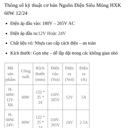
Thông số kỹ thuật cơ bản Nguồn Điện Siêu Mỏng HXK
60W 12/24
Điện áp đầu vào: 180V – 265V AC
Điện áp đầu ra:
12V
Hoặc 24V
Chất liệu vỏ: Nhựa cao cấp cách điện – an toàn
Kích thước: Gọn nhẹ – dễ lắp đặt trong các không gian nhỏ
Mã
Kích
Điện
Điện
Điện
Công
sản
thước
vào
ra
ra
suất
phẩm
(mm)
(Vol)
(Vol)
(A)
H-
122 *
60W-
110V-
60W
35 *
12V
5A
12V-
265V
24
XK
H-
122 *
60W-
110V-
60W
35 *
24V
2.5A
24V-
265V
24