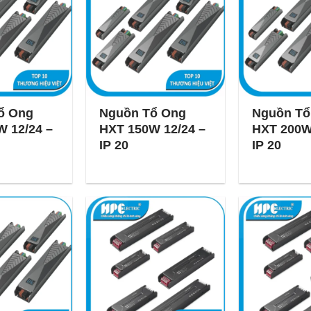
ổ Ong
Nguồn Tổ Ong
Nguồn Tổ
 12/24 –
HXT 150W 12/24 –
HXT 200W
IP 20
IP 20