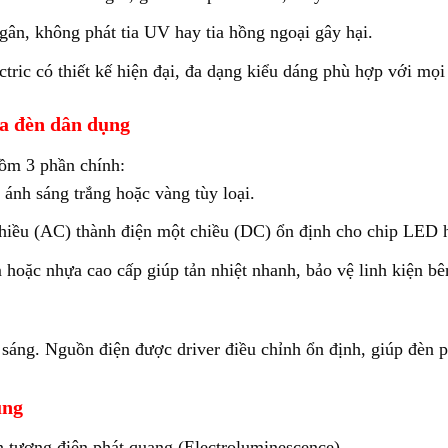
ân, không phát tia UV hay tia hồng ngoại gây hại.
ric có thiết kế hiện đại, đa dạng kiểu dáng phù hợp với mọi 
ủa đèn dân dụng
ồm 3 phần chính:
ánh sáng trắng hoặc vàng tùy loại.
chiều (AC) thành điện một chiều (DC) ổn định cho chip LED 
hoặc nhựa cao cấp giúp tản nhiệt nhanh, bảo vệ linh kiện bê
sáng. Nguồn điện được driver điều chỉnh ổn định, giúp đèn ph
ụng
 tượng điện phát quang (Electroluminescence).