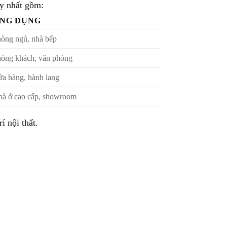
ạy nhất gồm:
NG DỤNG
òng ngủ, nhà bếp
òng khách, văn phòng
a hàng, hành lang
à ở cao cấp, showroom
í nội thất.