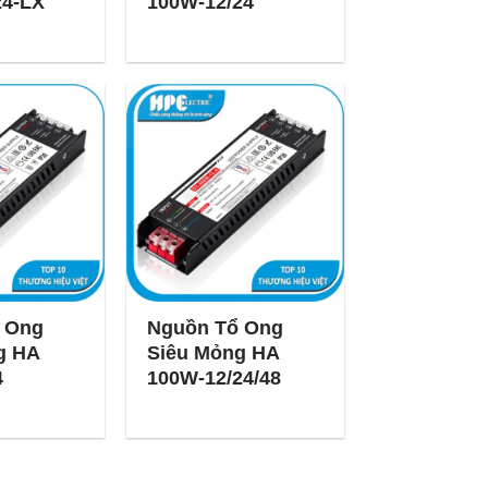
24-LX
100W-12/24
 Ong
Nguồn Tổ Ong
g HA
Siêu Mỏng HA
4
100W-12/24/48