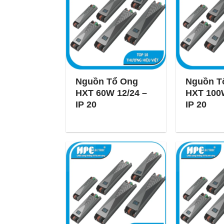
Nguồn Tổ Ong
Nguồn T
HXT 60W 12/24 –
HXT 100W
IP 20
IP 20