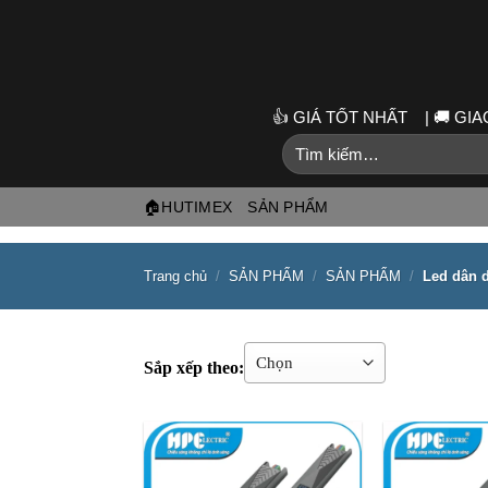
Skip
to
content
👍 GIÁ TỐT NHẤT | 🚚 G
Tìm
kiếm:
🏠HUTIMEX
SẢN PHẨM
Trang chủ
/
SẢN PHẨM
/
SẢN PHẨM
/
Led dân 
Sắp xếp theo: