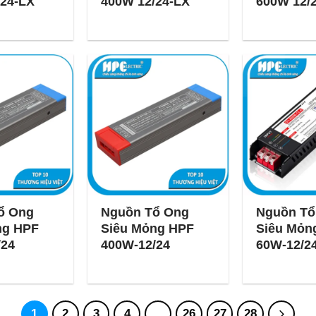
/24-LX
400W 12/24-LX
600W 12/
ổ Ong
Nguồn Tổ Ong
Nguồn Tổ
ng HPF
Siêu Mỏng HPF
Siêu Mỏn
/24
400W-12/24
60W-12/2
1
2
3
4
…
26
27
28