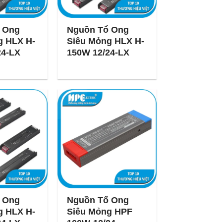
 Ong
Nguồn Tổ Ong
g HLX H-
Siêu Mỏng HLX H-
24-LX
150W 12/24-LX
 Ong
Nguồn Tổ Ong
g HLX H-
Siêu Mỏng HPF