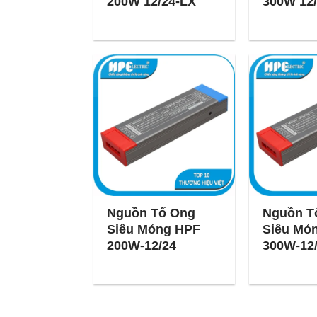
200W 12/24-LX
300W 12
Nguồn Tổ Ong
Nguồn T
Siêu Mỏng HPF
Siêu Mỏ
200W-12/24
300W-12