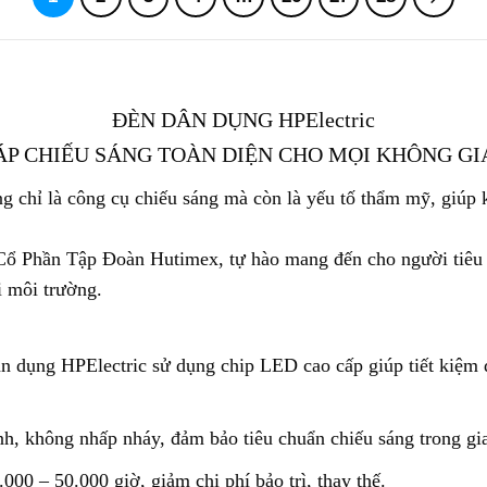
ĐÈN DÂN DỤNG HPElectric
ÁP CHIẾU SÁNG TOÀN DIỆN CHO MỌI KHÔNG G
g ch
ỉ là công cụ chiếu sáng mà còn là yếu tố thẩm mỹ, giúp k
Cổ Phần Tập Đoàn Hutimex, tự hào mang đến cho người tiêu 
i môi trường.
n dụng HPElectric sử dụng chip LED cao cấp giúp tiết kiệm 
h, không nhấp nháy, đảm bảo tiêu chuẩn chiếu sáng trong gi
000 – 50.000 giờ, giảm chi phí bảo trì, thay thế.