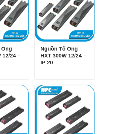
 Ong
Nguồn Tổ Ong
 12/24 –
HXT 300W 12/24 –
IP 20