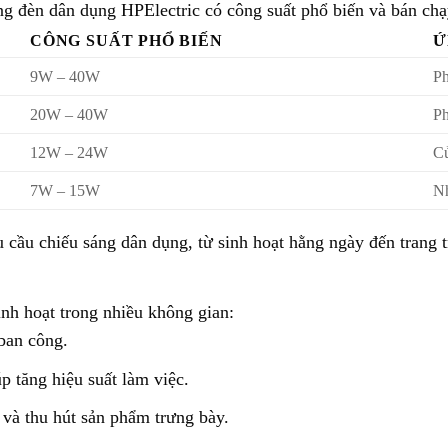
g đèn dân dụng HPElectric có công suất phổ biến và bán ch
CÔNG SUẤT PHỔ BIẾN
Ứ
9W – 40W
Ph
20W – 40W
Ph
12W – 24W
Cử
7W – 15W
Nh
ầu chiếu sáng dân dụng, từ sinh hoạt hằng ngày đến trang tr
nh hoạt trong nhiều không gian:
ban công.
 tăng hiệu suất làm việc.
à thu hút sản phẩm trưng bày.