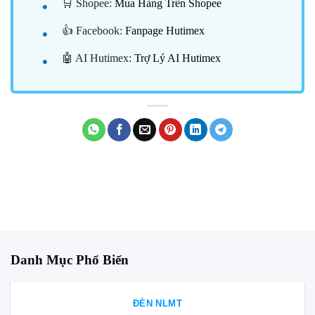
🛒 Shopee:
Mua Hàng Trên Shopee
👍 Facebook:
Fanpage Hutimex
🤖 AI Hutimex:
Trợ Lý AI Hutimex
Danh Mục Phổ Biến
ĐÈN NLMT