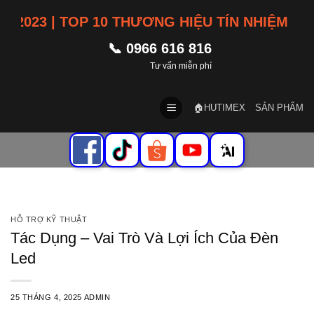
Skip
3 | TOP 10 THƯƠNG HIỆU TÍN NHIỆM VIỆT 
to
content
📞 0966 616 816
Tư vấn miễn phí
🏠HUTIMEX
SẢN PHẨM
HỖ TRỢ KỸ THUẬT
Tác Dụng – Vai Trò Và Lợi Ích Của Đèn
Led
25 THÁNG 4, 2025
ADMIN