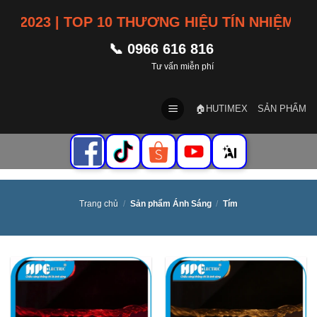
Skip
2023 | TOP 10 THƯƠNG HIỆU TÍN NHIỆM VIỆ
to
content
📞 0966 616 816
Tư vấn miễn phí
🏠HUTIMEX
SẢN PHẨM
Trang chủ
/
Sản phẩm Ánh Sáng
/
Tím