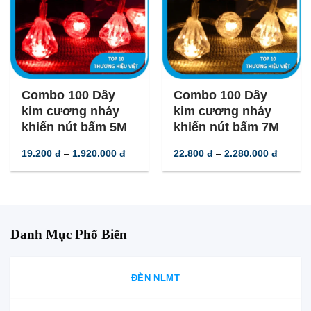
-
45
%
-
45
%
Combo 100 Dây
Combo 100 Dây
kim cương nháy
kim cương nháy
khiển nút bấm 5M
khiển nút bấm 7M
Khoảng
Khoản
19.200
đ
–
1.920.000
đ
22.800
đ
–
2.280.000
đ
giá:
giá:
từ
từ
19.200 đ
22.800
đến
đến
1.920.000 đ
2.280.0
Danh Mục Phổ Biến
ĐÈN NLMT