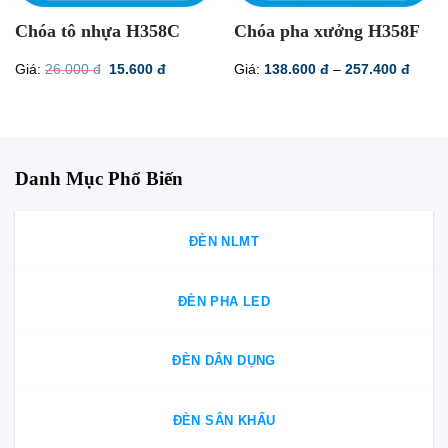
Chóa tô nhựa H358C
Chóa pha xưởng H358F
Giá
Giá
Khoả
Giá:
26.000
đ
15.600
đ
Giá:
138.600
đ
–
257.400
đ
gốc
hiện
giá:
là:
tại
từ
26.000 đ.
là:
138.6
15.600 đ.
đến
257.4
Danh Mục Phổ Biến
ĐÈN NLMT
ĐÈN PHA LED
ĐÈN DÂN DỤNG
ĐÈN SÂN KHẤU