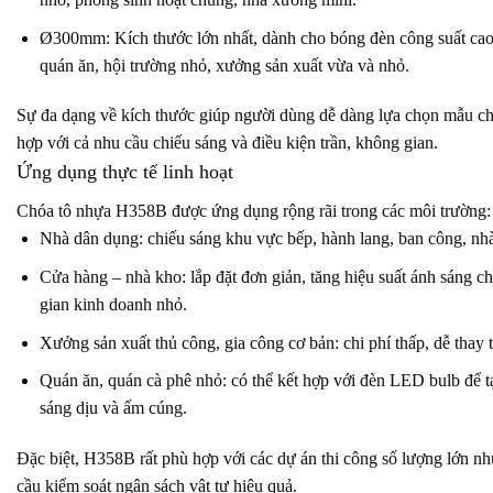
Ø300mm: Kích thước lớn nhất, dành cho bóng đèn công suất cao,
quán ăn, hội trường nhỏ, xưởng sản xuất vừa và nhỏ.
Sự đa dạng về kích thước giúp người dùng dễ dàng lựa chọn mẫu c
hợp với cả nhu cầu chiếu sáng và điều kiện trần, không gian.
Ứng dụng thực tế linh hoạt
Chóa tô nhựa H358B được ứng dụng rộng rãi trong các môi trường:
Nhà dân dụng: chiếu sáng khu vực bếp, hành lang, ban công, nhà
Cửa hàng – nhà kho: lắp đặt đơn giản, tăng hiệu suất ánh sáng c
gian kinh doanh nhỏ.
Xưởng sản xuất thủ công, gia công cơ bản: chi phí thấp, dễ thay t
Quán ăn, quán cà phê nhỏ: có thể kết hợp với đèn LED bulb để t
sáng dịu và ấm cúng.
Đặc biệt, H358B rất phù hợp với các dự án thi công số lượng lớn n
cầu kiểm soát ngân sách vật tư hiệu quả.