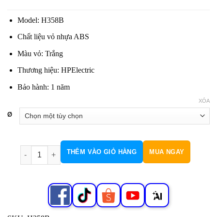
từ
10.800 đ
Model: H358B
đến
48.600 đ
Chất liệu vỏ nhựa ABS
Màu vỏ: Trắng
Thương hiệu: HPElectric
Bảo hành: 1 năm
XÓA
Ø
Chóa tô nhựa H358B số lượng
THÊM VÀO GIỎ HÀNG
MUA NGAY