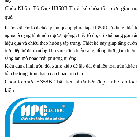
nay.
Chóa Nhôm Tổ Ong H358B Thiết kế chóa tô – đơn giản m
quả
Khác với các loại chóa phản quang phức tạp, H358B sử dụng thiết k
nghĩa là dạng hình nón ngược giống chiếc tô úp, có khả năng gom á
hiệu quả và chiếu theo hướng tập trung. Thiết kế này giúp tăng cườn
trực tiếp từ đèn xuống khu vực cần chiếu sáng, đồng thời giảm hiện
sáng tản mờ hoặc mất phương hướng.
Kiểu dáng hình tròn đối xứng giúp dễ lắp đặt ở nhiều loại trần khác
trần bê tông, trần thạch cao hoặc treo thả.
Chóa tô nhựa H358B Chất liệu nhựa bền đẹp – nhẹ, an toàn
kiệm