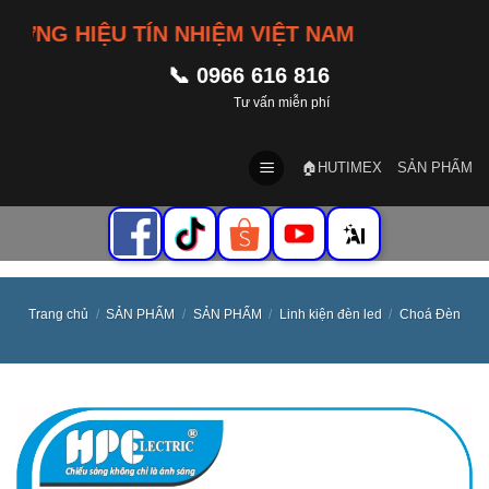
Skip
NG HIỆU TÍN NHIỆM VIỆT NAM
to
content
📞 0966 616 816
Tư vấn miễn phí
🏠HUTIMEX
SẢN PHẨM
Trang chủ
/
SẢN PHẨM
/
SẢN PHẨM
/
Linh kiện đèn led
/
Choá Đèn