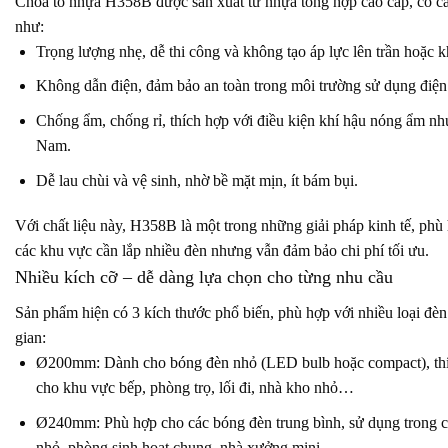
Chóa tô nhựa H358B được sản xuất từ nhựa tổng hợp cao cấp, có c
như:
Trọng lượng nhẹ, dễ thi công và không tạo áp lực lên trần hoặc k
Không dẫn điện, đảm bảo an toàn trong môi trường sử dụng điện
Chống ẩm, chống rỉ, thích hợp với điều kiện khí hậu nóng ẩm nh
Nam.
Dễ lau chùi và vệ sinh, nhờ bề mặt mịn, ít bám bụi.
Với chất liệu này, H358B là một trong những giải pháp kinh tế, phù
các khu vực cần lắp nhiều đèn nhưng vẫn đảm bảo chi phí tối ưu.
Nhiều kích cỡ – dễ dàng lựa chọn cho từng nhu cầu
Sản phẩm hiện có 3 kích thước phổ biến, phù hợp với nhiều loại đè
gian:
Ø200mm: Dành cho bóng đèn nhỏ (LED bulb hoặc compact), th
cho khu vực bếp, phòng trọ, lối đi, nhà kho nhỏ…
Ø240mm: Phù hợp cho các bóng đèn trung bình, sử dụng trong 
nhỏ, phòng sinh hoạt chung, nhà xưởng mini.