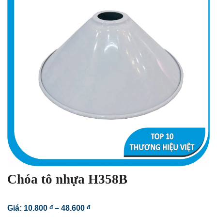
Chóa tô nhựa H358B
Khoảng
Giá:
10.800
đ
–
48.600
đ
giá: