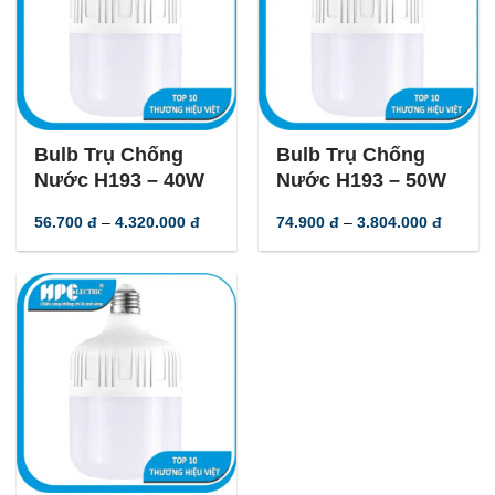
-
56
%
-
56
%
Bulb Trụ Chống
Bulb Trụ Chống
Nước H193 – 40W
Nước H193 – 50W
Khoảng
Khoản
56.700
đ
–
4.320.000
đ
74.900
đ
–
3.804.000
đ
giá:
giá:
từ
từ
56.700 đ
74.900
đến
đến
4.320.000 đ
3.804.0