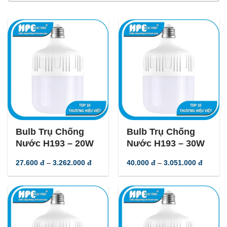
-
56
%
-
56
%
Bulb Trụ Chống
Bulb Trụ Chống
Nước H193 – 20W
Nước H193 – 30W
Khoảng
Khoản
27.600
đ
–
3.262.000
đ
40.000
đ
–
3.051.000
đ
giá:
giá:
từ
từ
27.600 đ
40.000
đến
đến
3.262.000 đ
3.051.0