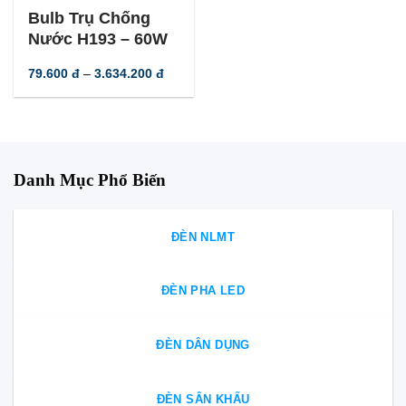
-
56
%
Bulb Trụ Chống
Nước H193 – 60W
Khoảng
79.600
đ
–
3.634.200
đ
giá:
từ
79.600 đ
đến
3.634.200 đ
Danh Mục Phổ Biến
ĐÈN NLMT
ĐÈN PHA LED
ĐÈN DÂN DỤNG
ĐÈN SÂN KHẤU