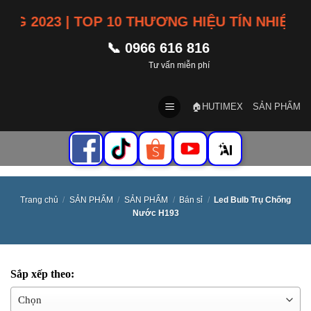
Skip
 2023 | TOP 10 THƯƠNG HIỆU TÍN NHIỆM V
to
content
📞 0966 616 816
Tư vấn miễn phí
🏠HUTIMEX
SẢN PHẨM
Trang chủ
/
SẢN PHẨM
/
SẢN PHẨM
/
Bán sỉ
/
Led Bulb Trụ Chống
Nước H193
Sắp xếp theo: