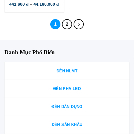
Khoảng
441.600
đ
–
44.160.000
đ
giá:
từ
441.600 đ
đến
44.160.000 đ
1
2
Danh Mục Phổ Biến
ĐÈN NLMT
ĐÈN PHA LED
ĐÈN DÂN DỤNG
ĐÈN SÂN KHẤU