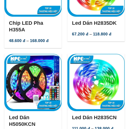
-
40
%
-
40
%
Chip LED Pha
Led Dán H2835DK
H355A
Khoảng
67.200
đ
–
118.800
đ
giá:
Khoảng
48.600
đ
–
168.000
đ
từ
giá:
67.200 đ
từ
đến
48.600 đ
118.800 
đến
168.000 đ
-
40
%
-
40
%
Led Dán
Led Dán H2835CN
H5050KCN
Khoảng
111.000
đ
–
138.000
đ