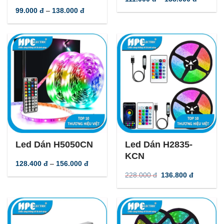
giá:
Khoảng
99.000
đ
–
138.000
đ
từ
giá:
111.000
từ
đến
99.000 đ
138.000
đến
138.000 đ
-
40
%
-
40
%
Led Dán H5050CN
Led Dán H2835-
KCN
Khoảng
128.400
đ
–
156.000
đ
giá:
Giá
Giá
228.000
đ
136.800
đ
từ
gốc
hiện
128.400 đ
là:
tại
đến
228.000 đ.
là:
156.000 đ
136.800 đ