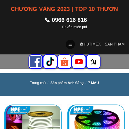
Skip
 CHƯƠNG VÀNG 2023 | TOP 10 THƯƠNG HIỆU 
to
content
📞 0966 616 816
Tư vấn miễn phí
🏠HUTIMEX
SẢN PHẨM
Trang chủ
/
Sản phẩm Ánh Sáng
/
7 MÀU