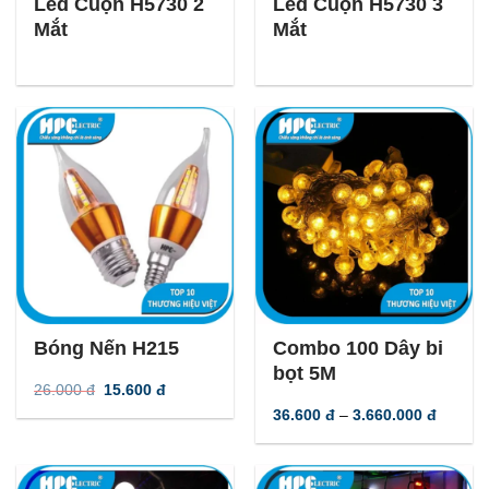
Led Cuộn H5730 2
Led Cuộn H5730 3
Mắt
Mắt
-
40
%
-
45
%
Bóng Nến H215
Combo 100 Dây bi
bọt 5M
Giá
Giá
26.000
đ
15.600
đ
gốc
hiện
Khoản
36.600
đ
–
3.660.000
đ
là:
tại
giá:
26.000 đ.
là:
từ
15.600 đ.
36.600
đến
3.660.0