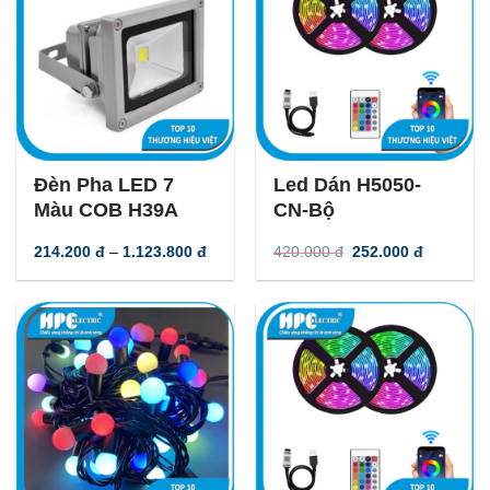
-
40
%
-
40
%
Đèn Pha LED 7
Led Dán H5050-
Màu COB H39A
CN-Bộ
Khoảng
Giá
Giá
214.200
đ
–
1.123.800
đ
420.000
đ
252.000
đ
giá:
gốc
hiện
từ
là:
tại
214.200 đ
420.000 đ.
là:
đến
252.000 đ
1.123.800 đ