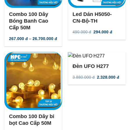
-
45
%
-
40
%
Combo 100 Dây
Led Dán H5050-
Bóng Banh Cao
CN-Bộ-TH
Cấp 50M
Giá
Giá
490.000
đ
294.000
đ
gốc
hiện
Khoảng
267.000
đ
–
26.700.000
đ
là:
tại
giá:
490.000 đ.
là:
từ
294.000 đ
267.000 đ
đến
26.700.000 đ
-
40
%
Đèn UFO H277
Giá
Giá
3.880.000
đ
2.328.000
đ
gốc
hiện
là:
tại
3.880.000 đ.
là:
2.328
-
45
%
Combo 100 Dây bi
bọt Cao Cấp 50M