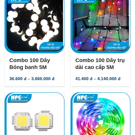
-
45
%
-
45
%
Combo 100 Dây
Combo 100 Dây trụ
Bóng banh 5M
dài cao cấp 5M
Khoảng
Khoản
36.600
đ
–
3.660.000
đ
41.400
đ
–
4.140.000
đ
giá:
giá:
từ
từ
36.600 đ
41.400
đến
đến
3.660.000 đ
4.140.0