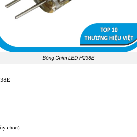
Bóng Ghim LED H238E
238E
ùy chọn)