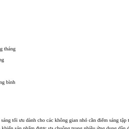
ng tháng
ng
ng bình
áng tối ưu dành cho các không gian nhỏ cần điểm sáng tập t
do khiến sản phẩm được ưa chuộng trong nhiều ứng dụng dân 