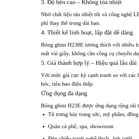
3. Độ bền cao – Không tỏa nhiệt
Nhờ chất liệu tản nhiệt tốt và công nghệ L
phí thay thế trong dài hạn.
4. Thiết kế linh hoạt, lắp đặt dễ dàng
Bóng ghim H238E tương thích với nhiều loạ
mất vài giây, không cần công cụ chuyên dụ
5. Giá thành hợp lý – Hiệu quả lâu dài
Với mức giá cực kỳ cạnh tranh so với các
hóc, tiêu hao điện thấp.
Ứng dụng đa dạng
Bóng ghim H23E được ứng dụng rộng rãi t
Tủ trưng bày trang sức, mỹ phẩm, đồng
Quán cà phê, spa, showroom
Đèn chiếu tranh nghệ thuật, ảnh cưới