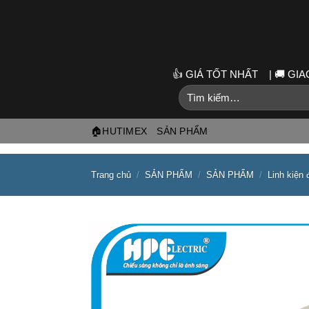
Skip
to
content
👍 GIÁ TỐT NHẤT | 🚚 G
Tìm
kiếm:
🏠HUTIMEX
SẢN PHẨM
Trang chủ
/
SẢN PHẨM
/
SẢN PHẨM
/
Linh kiện 