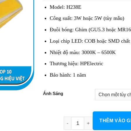
47.000 đ.
là:
Model: H238E
28.200 đ.
Công suất: 3W hoặc 5W (tùy mẫu)
Đuôi bóng: Ghim (GU5.3 hoặc MR16,
Loại chip LED: COB hoặc SMD chất 
Nhiệt độ màu: 3000K – 6500K
Thương hiệu: HPElectric
Bảo hành: 1 năm
Ánh Sáng
Bóng Ghim LED H238E số lư
THÊM VÀO G