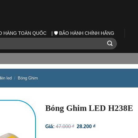
IAO HÀNG TOÀN QUỐC | 🛡️ BẢO HÀNH CHÍNH HÃNG
đèn led
/
Bóng Ghim
Bóng Ghim LED H238E
Giá
Giá
Giá:
47.000
đ
28.200
đ
gốc
hiện
là:
tại