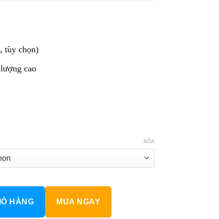
 tùy chọn)
lượng cao
XÓA
ợng
IỎ HÀNG
MUA NGAY