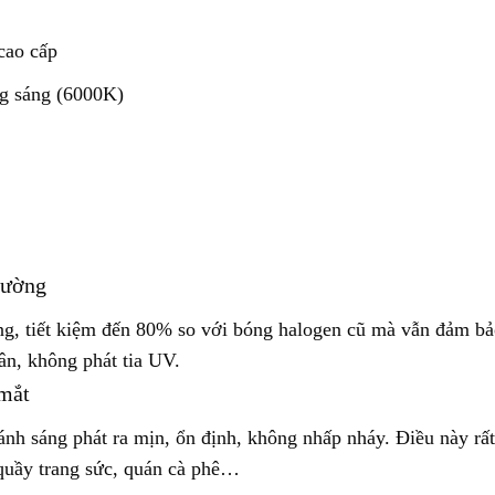
cao cấp
g sáng (6000K)
trường
g, tiết kiệm đến 80% so với bóng halogen cũ mà vẫn đảm 
ân, không phát tia UV.
 mắt
nh sáng phát ra mịn, ổn định, không nhấp nháy. Điều này rấ
 quầy trang sức, quán cà phê…