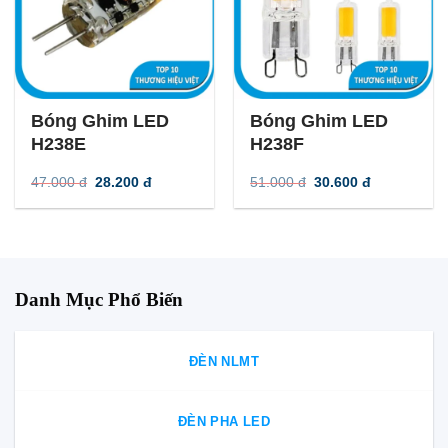
-
40
%
-
40
%
Bóng Ghim LED
Bóng Ghim LED
H238E
H238F
Giá
Giá
Giá
Giá
47.000
đ
28.200
đ
51.000
đ
30.600
đ
gốc
hiện
gốc
hiện
là:
tại
là:
tại
47.000 đ.
là:
51.000 đ.
là:
28.200 đ.
30.600 đ.
Danh Mục Phổ Biến
ĐÈN NLMT
ĐÈN PHA LED