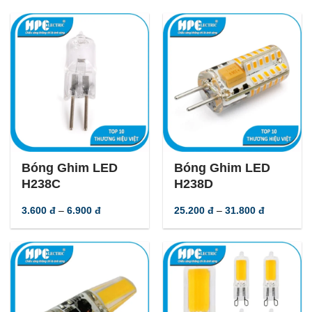
-
40
%
-
40
%
Bóng Ghim LED
Bóng Ghim LED
H238C
H238D
Khoảng
Khoảng
3.600
đ
–
6.900
đ
25.200
đ
–
31.800
đ
giá:
giá:
từ
từ
3.600 đ
25.200 đ
đến
đến
6.900 đ
31.800 đ