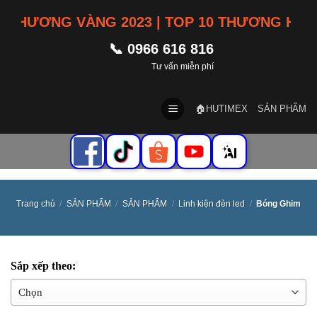
Skip
CHƯƠNG VÀNG 2023 | TOP 10 THƯƠNG HIỆU 
to
content
📞 0966 616 816
Tư vấn miễn phí
🏠HUTIMEX
SẢN PHẨM
Trang chủ
/
SẢN PHẨM
/
SẢN PHẨM
/
Linh kiện đèn led
/
Bóng Ghim
Sắp xếp theo: