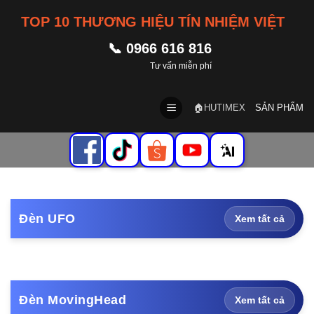
Skip
| TOP 10 THƯƠNG HIỆU TÍN NHIỆM VIỆT NAM
to
content
📞 0966 616 816
Tư vấn miễn phí
🏠HUTIMEX
SẢN PHẨM
Đèn UFO
Xem tất cả
Đèn MovingHead
Xem tất cả