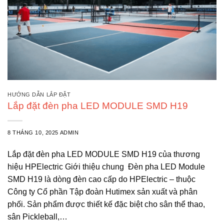
HƯỚNG DẪN LẮP ĐẶT
Lắp đặt đèn pha LED MODULE SMD H19
8 THÁNG 10, 2025
ADMIN
Lắp đặt đèn pha LED MODULE SMD H19 của thương
hiệu HPElectric Giới thiệu chung Đèn pha LED Module
SMD H19 là dòng đèn cao cấp do HPElectric – thuộc
Công ty Cổ phần Tập đoàn Hutimex sản xuất và phân
phối. Sản phẩm được thiết kế đặc biệt cho sân thể thao,
sân Pickleball,…