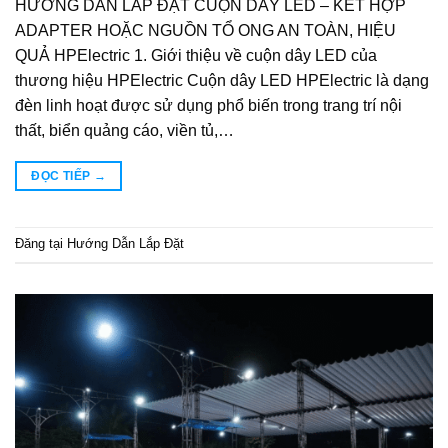
HƯỚNG DẪN LẮP ĐẶT CUỘN DÂY LED – KẾT HỢP
ADAPTER HOẶC NGUỒN TỔ ONG AN TOÀN, HIỆU
QUẢ HPElectric 1. Giới thiệu về cuộn dây LED của
thương hiệu HPElectric Cuộn dây LED HPElectric là dạng
đèn linh hoạt được sử dụng phổ biến trong trang trí nội
thất, biển quảng cáo, viền tủ,…
ĐỌC TIẾP
→
Đăng tại
Hướng Dẫn Lắp Đặt