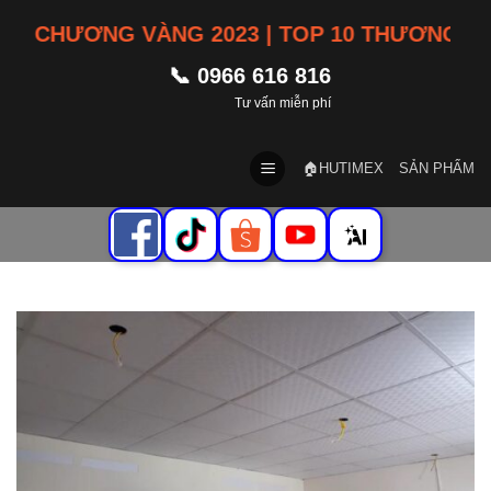
Skip
ƠNG VÀNG 2023 | TOP 10 THƯƠNG HIỆU TÍN 
to
content
📞 0966 616 816
Tư vấn miễn phí
🏠HUTIMEX
SẢN PHẨM