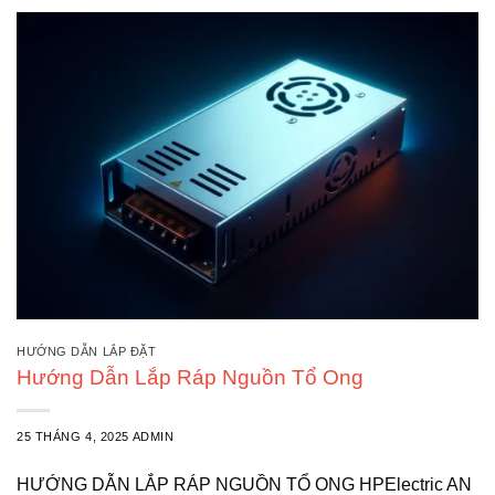
HƯỚNG DẪN LẮP ĐẶT
Hướng Dẫn Lắp Ráp Nguồn Tổ Ong
25 THÁNG 4, 2025
ADMIN
HƯỚNG DẪN LẮP RÁP NGUỒN TỔ ONG HPElectric AN