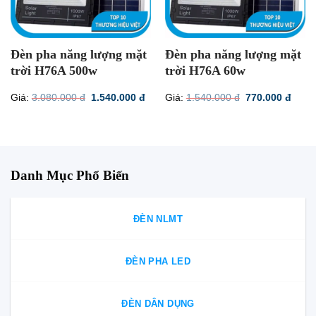
Đèn pha năng lượng mặt
Đèn pha năng lượng mặt
trời H76A 500w
trời H76A 60w
Giá
Giá
Giá
Giá
Giá:
3.080.000
đ
1.540.000
đ
Giá:
1.540.000
đ
770.000
đ
gốc
hiện
gốc
hiện
là:
tại
là:
tại
3.080.000 đ.
là:
1.540.000 đ.
là:
1.540.000 đ.
770.0
Danh Mục Phổ Biến
ĐÈN NLMT
ĐÈN PHA LED
ĐÈN DÂN DỤNG