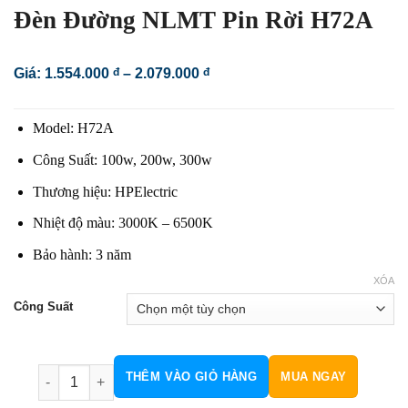
Đèn Đường NLMT Pin Rời H72A
Khoảng
Giá:
1.554.000
đ
–
2.079.000
đ
giá:
từ
1.554.000 đ
Model: H72A
đến
2.079.000 đ
Công Suất: 100w, 200w, 300w
Thương hiệu: HPElectric
Nhiệt độ màu: 3000K – 6500K
Bảo hành: 3 năm
XÓA
Công Suất
Đèn Đường NLMT Pin Rời H72A số lượng
THÊM VÀO GIỎ HÀNG
MUA NGAY