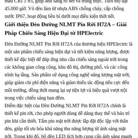
màu CRI ≥ 85, giúp ánh sáng rõ nét và trung thực. Tuổi thọ đạt
45.000 giờ. Vỏ đèn làm từ nhựa ABS chống cháy, cấp chống
nước IP67, hoạt động bền bỉ dưới mọi điều kiện thời tiết.
Giới thiệu Đèn Đường NLMT Pin Rời H72A – Giải
Pháp Chiếu Sáng Hiện Đại từ HPElectric
Đèn Đường NLMT Pin Rời H72A của thương hiệu HPElectric là
một sản phẩm chiếu sáng hiện đại và tiết kiệm năng lượng, được
thiết kế đặc biệt để đáp ứng nhu cầu chiếu sáng ngoài trời trong
các không gian công cộng, khu đô thị, đường phố, và các công
trình hạ tầng. Sản phẩm sử dụng công nghệ năng lượng mặt trời,
giúp giảm chi phí điện năng và giảm thiểu tác động tiêu cực đến
môi trường, đồng thời mang lại sự tiện lợi và hiệu quả vượt trội
trong việc chiếu sáng ban đêm.
Điểm đặc biệt của Đèn Đường NLMT Pin Rời H72A chính là
thiết kế pin rời, cho phép người dùng dễ dàng thay thế và bảo trì
pin khi cần thiết. Tấm pin mặt trời được lắp đặt độc lập với thân
đèn, giúp tối ưu hóa khả năng thu năng lượng từ ánh sáng mặt
trời. Trong khi đó, bộ đèn LED tích hợp cung cấp ánh sáng mạnh