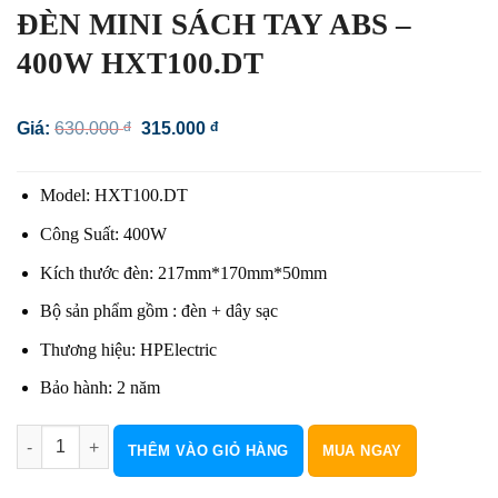
ĐÈN MINI SÁCH TAY ABS –
400W HXT100.DT
Giá
Giá
Giá:
630.000
đ
315.000
đ
gốc
hiện
là:
tại
630.000 đ.
là:
Model: HXT100.DT
315.000 đ.
Công Suất: 400W
Kích thước đèn: 217mm*170mm*50mm
Bộ sản phẩm gồm : đèn + dây sạc
Thương hiệu: HPElectric
Bảo hành: 2 năm
ĐÈN MINI SÁCH TAY ABS - 400W HXT100.DT số lượng
THÊM VÀO GIỎ HÀNG
MUA NGAY