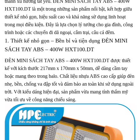
thành xu hướng tất yếu. ĐÈN MINI SÁCH TAY ABS – 400W
HXT100.DT là một trong những sản phẩm nổi bật, kết hợp giữa
thiết kế nhỏ gọn, hiệu suất cao và khả năng sử dụng linh hoạt
trong mọi điều kiện. Đây là lựa chọn lý tưởng cho gia đình, công
trình hoặc các chuyến đi dã ngoại, cắm trại, câu cá đêm.
1. Thiết kế nhỏ gọn – Bền bỉ và tiện dụng ĐÈN MINI
SÁCH TAY ABS – 400W HXT100.DT
ĐÈN MINI SÁCH TAY ABS – 400W HXT100.DT được thiết
kế với kích thước 217mm x 170mm x 50mm, dễ dàng cầm tay
hoặc mang theo trong balo. Chất liệu nhựa ABS cao cấp giúp đèn
nhẹ, bền, chống va đập tốt và đảm bảo an toàn khi sử dụng ngoài
trời. Với kiểu dáng hiện đại, sản phẩm vừa mang tính thẩm mỹ
vừa tối ưu về công năng chiếu sáng.