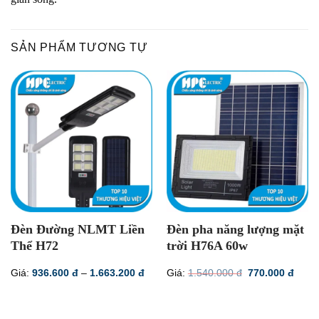
SẢN PHẨM TƯƠNG TỰ
Đèn Đường NLMT Liền
Đèn pha năng lượng mặt
Thể H72
trời H76A 60w
Khoảng
Giá
Giá
Giá:
936.600
đ
–
1.663.200
đ
Giá:
1.540.000
đ
770.000
đ
giá:
gốc
hiện
từ
là:
tại
936.600 đ
1.540.000 đ.
là:
đến
770.0
1.663.200 đ