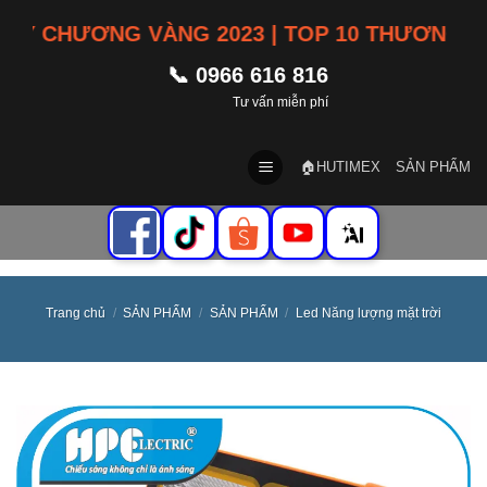
Skip
 CHƯƠNG VÀNG 2023 | TOP 10 THƯƠNG HIỆU 
to
content
📞 0966 616 816
Tư vấn miễn phí
🏠HUTIMEX
SẢN PHẨM
Trang chủ
/
SẢN PHẨM
/
SẢN PHẨM
/
Led Năng lượng mặt trời