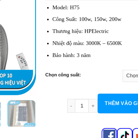
2.721.600 đ
Model: H75
đến
4.935.000 đ
Công Suất: 100w, 150w, 200w
Thương hiệu: HPElectric
Nhiệt độ màu: 3000K – 6500K
Bảo hành: 3 năm
Chọn công suất:
Đèn Đường NLMT Pin Rời H75
THÊM VÀO G