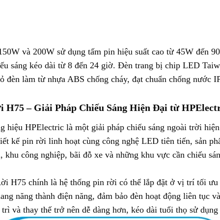
150W và 200W sử dụng tấm pin hiệu suất cao từ 45W đến 90
 sáng kéo dài từ 8 đến 24 giờ. Đèn trang bị chip LED Taiw
Vỏ đèn làm từ nhựa ABS chống cháy, đạt chuẩn chống nước IP
 H75 – Giải Pháp Chiếu Sáng Hiện Đại từ HPElectr
ệu HPElectric là một giải pháp chiếu sáng ngoài trời hiện
hiết kế pin rời linh hoạt cùng công nghệ LED tiên tiến, sản 
, khu công nghiệp, bãi đỗ xe và những khu vực cần chiếu sá
75 chính là hệ thống pin rời có thể lắp đặt ở vị trí tối ưu 
uang năng thành điện năng, đảm bảo đèn hoạt động liên tục v
o trì và thay thế trở nên dễ dàng hơn, kéo dài tuổi thọ sử dụn