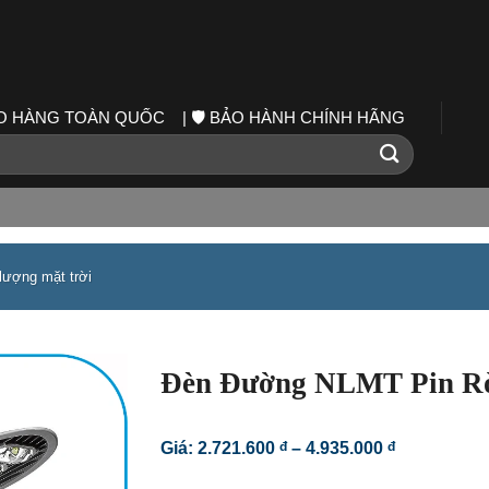
IAO HÀNG TOÀN QUỐC | 🛡️ BẢO HÀNH CHÍNH HÃNG
lượng mặt trời
Đèn Đường NLMT Pin R
Khoảng
Giá:
2.721.600
đ
–
4.935.000
đ
giá:
từ