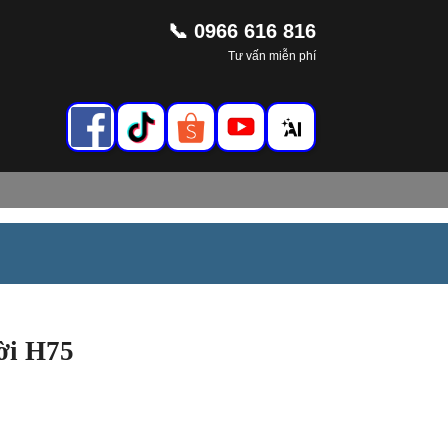
📞 0966 616 816
Tư vấn miễn phí
ời H75