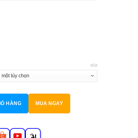
XÓA
 số lượng
IỎ HÀNG
MUA NGAY