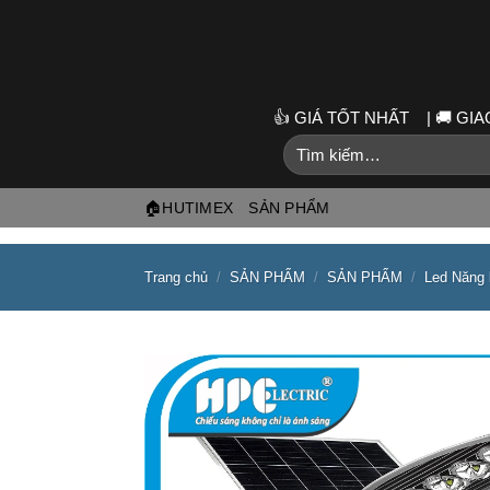
Skip
to
content
👍 GIÁ TỐT NHẤT | 🚚 G
Tìm
kiếm:
🏠HUTIMEX
SẢN PHẨM
Trang chủ
/
SẢN PHẨM
/
SẢN PHẨM
/
Led Năng 