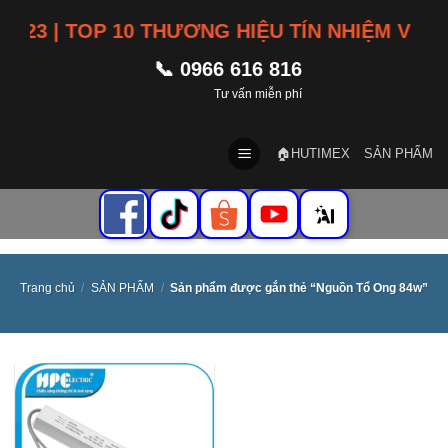
Skip
23 | TOP 10 THƯƠNG HIỆU TÍN NHIỆM VIỆT 
to
content
📞 0966 616 816
Tư vấn miễn phí
🏠HUTIMEX
SẢN PHẨM
Trang chủ
/
SẢN PHẨM
/
Sản phẩm được gắn thẻ “Nguồn Tổ Ong 84w”