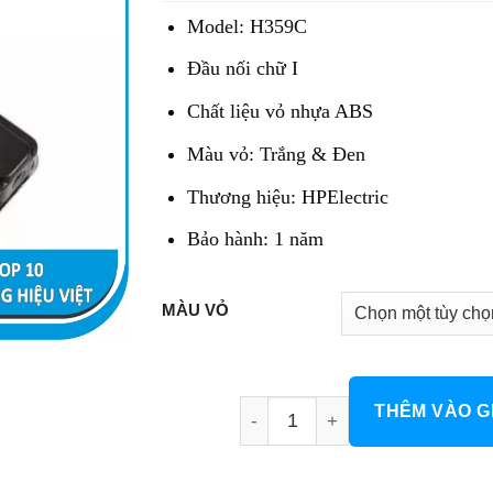
35.000 đ.
là:
Model: H359C
21.000 đ.
Đầu nối chữ I
Chất liệu vỏ nhựa ABS
Màu vỏ: Trắng & Đen
Thương hiệu: HPElectric
Bảo hành: 1 năm
MÀU VỎ
Đầu nối thanh ray chữ I H359
THÊM VÀO G