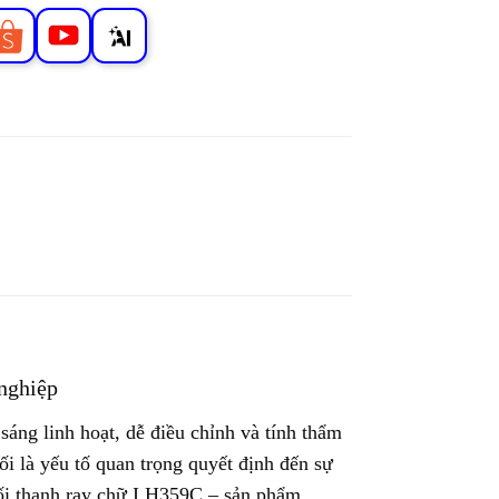
 nghiệp
áng linh hoạt, dễ điều chỉnh và tính thẩm
i là yếu tố quan trọng quyết định đến sự
nối thanh ray chữ I H359C – sản phẩm