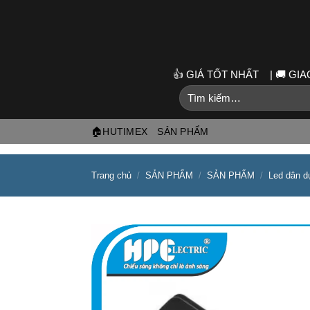
Skip
to
content
👍 GIÁ TỐT NHẤT | 🚚 G
Tìm
kiếm:
🏠HUTIMEX
SẢN PHẨM
Trang chủ
/
SẢN PHẨM
/
SẢN PHẨM
/
Led dân d