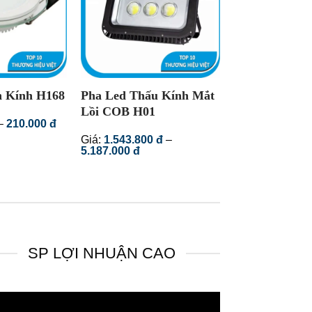
 Kính H168
Pha Led Thấu Kính Mắt
Nguồn Tổ Ong
Lồi COB H01
Mỏng HA 300W
Khoảng
–
210.000
đ
giá:
Giá:
1.543.800
đ
–
Giá:
từ
Khoảng
5.187.000
đ
71.400 đ
giá:
đến
từ
210.000 đ
1.543.800 đ
đến
5.187.000 đ
SP LỢI NHUẬN CAO