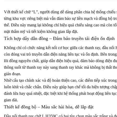
Với thiết kế chữ “L”, người dùng dễ dàng phân chia hệ thống chiếu 
từng khu vực riêng biệt mà vẫn đảm bảo sự liền mạch và đồng bộ tr
thể. Điều này mang lại không chỉ hiệu quả chiếu sáng cao mà còn tố
mặt thẩm mỹ và tiết kiệm không gian lắp đặt.
Tích hợp dây dẫn đồng – Đảm bảo truyền tải điện ổn định
Không chỉ có chức năng kết nối cơ học giữa các thanh ray, đầu nố
còn đóng vai trò truyền dẫn điện năng liên tục và ổn định. Bên trong
lõi đồng nguyên chất, giúp dẫn điện hiệu quả, đảm bảo dòng điện đ
thông suốt từ thanh ray này sang thanh ray khác mà không bị thất th
gián đoạn.
Nhờ cấu tạo chính xác và độ hoàn thiện cao, các điểm tiếp xúc trong
luôn khít và chắc chắn. Điều này giúp hạn chế tối đa hiện tượng chậ
đánh lửa hay quá nhiệt, đặc biệt khi hệ thống phải hoạt động liên tục
gian dài.
Thiết kế đồng bộ – Màu sắc hài hòa, dễ lắp đặt
Đầu nối thanh ray chữ L H359C có hai tùy chọn màu sắc trắng và đ