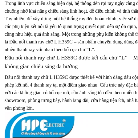
Trong lĩnh vực chiếu sáng hiện đại, hệ thống đèn rọi ray ngày càng
chuộng nhờ khả năng chiếu sáng linh hoạt, dễ điều chỉnh và tính th
Tuy nhiên, để xây dựng một hệ thống ray đèn hoàn chỉnh, việc sử 
các phụ kiện kết nối là yếu tố quan trọng quyết định đến sự ổn định,
cũng như hiệu quả ánh sáng. Một trong những phụ kiện không thể t
là Đầu nối thanh ray chữ L H359C – sản phẩm chuyên dụng dùng để
nhiều thanh ray với nhau theo bố cục chữ “L”.
Đầu nối thanh ray chữ L H359C được kết cấu chữ “L” – M
không gian chiếu sáng đa hướng
Đầu nối thanh ray chữ L H359C được thiết kế với hình dáng dấu cộ
phép kết nối 4 thanh ray tại một điểm giao nhau. Cấu trúc này đặc b
với các không gian có bố cục mở, cần ánh sáng tỏa đều theo nhiều
showroom, phòng trưng bày, hành lang dài, cửa hàng tiện ích, nhà 
văn phòng lớn.