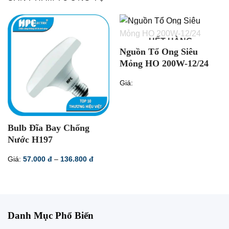
HẾT HÀNG
Nguồn Tổ Ong Siêu
Mỏng HO 200W-12/24
Giá:
Bulb Đĩa Bay Chống
Nước H197
Khoảng
Giá:
57.000
đ
–
136.800
đ
giá:
từ
57.000 đ
đến
136.800 đ
Danh Mục Phổ Biến