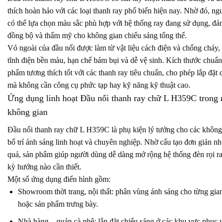
thích hoàn hảo với các loại thanh ray phổ biến hiện nay. Nhờ đó, n
có thể lựa chọn màu sắc phù hợp với hệ thống ray đang sử dụng, đả
đồng bộ và thẩm mỹ cho không gian chiếu sáng tổng thể.
Vỏ ngoài của đầu nối được làm từ vật liệu cách điện và chống cháy,
tĩnh điện bền màu, hạn chế bám bụi và dễ vệ sinh. Kích thước chuẩn
phẩm tương thích tốt với các thanh ray tiêu chuẩn, cho phép lắp đặt
mà không cần công cụ phức tạp hay kỹ năng kỹ thuật cao.
Ứng dụng linh hoạt Đầu nối thanh ray chữ L H359C trong 
không gian
Đầu nối thanh ray chữ L H359C là phụ kiện lý tưởng cho các không
bố trí ánh sáng linh hoạt và chuyên nghiệp. Nhờ cấu tạo đơn giản n
quả, sản phẩm giúp người dùng dễ dàng mở rộng hệ thống đèn rọi ra
kỳ hướng nào cần thiết.
Một số ứng dụng điển hình gồm:
Showroom thời trang, nội thất: phân vùng ánh sáng cho từng gia
hoặc sản phẩm trưng bày.
Nhà hàng – quán cà phê: lắp đặt chiếu sáng ở các khu vực phục 