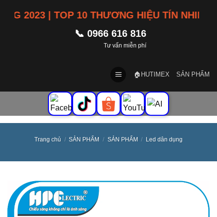
Skip
2023 | TOP 10 THƯƠNG HIỆU TÍN NHIỆM VI
to
content
📞 0966 616 816
Tư vấn miễn phí
🏠HUTIMEX
SẢN PHẨM
Trang chủ
/
SẢN PHẨM
/
SẢN PHẨM
/
Led dân dụng