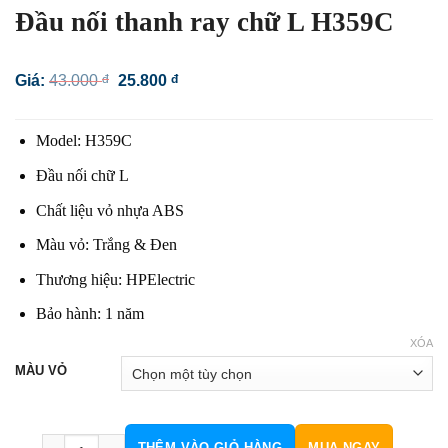
Đầu nối thanh ray chữ L H359C
Giá
Giá
Giá:
43.000
đ
25.800
đ
gốc
hiện
là:
tại
43.000 đ.
là:
Model: H359C
25.800 đ.
Đầu nối chữ L
Chất liệu vỏ nhựa ABS
Màu vỏ: Trắng & Đen
Thương hiệu: HPElectric
Bảo hành: 1 năm
XÓA
MÀU VỎ
Đầu nối thanh ray chữ L H359C số lượng
THÊM VÀO GIỎ HÀNG
MUA NGAY