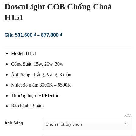
DownLight COB Chống Choá
H151
Khoảng
Giá:
531.600
đ
–
877.800
đ
giá:
từ
531.600 đ
Model: H151
đến
877.800 đ
Công Suất: 15w, 20w, 30w
Ánh Sáng: Trắng, Vàng, 3 màu
Nhiệt độ màu: 3000K – 6500K
Thương hiệu: HPElectric
Bảo hành: 3 năm
XÓA
Ánh Sáng