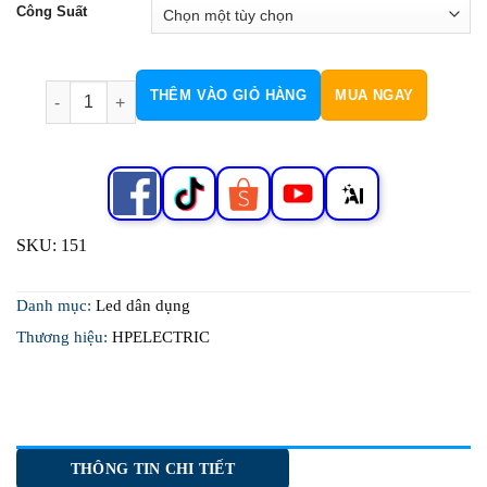
Công Suất
DownLight COB Chống Choá H151 số lượng
THÊM VÀO GIỎ HÀNG
MUA NGAY
SKU:
151
Danh mục:
Led dân dụng
Thương hiệu:
HPELECTRIC
THÔNG TIN CHI TIẾT