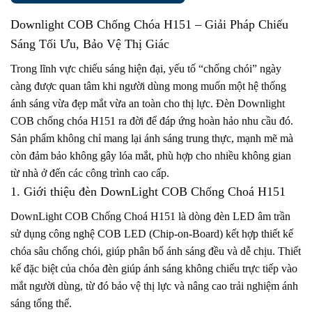
Downlight COB Chống Chóa H151
– Giải Pháp Chiếu
Sáng Tối Ưu, Bảo Vệ Thị Giác
Trong lĩnh vực chiếu sáng hiện đại, yếu tố “chống chói” ngày
càng được quan tâm khi người dùng mong muốn một hệ thống
ánh sáng vừa đẹp mắt vừa an toàn cho thị lực. Đèn Downlight
COB chống chóa H151 ra đời để đáp ứng hoàn hảo nhu cầu đó.
Sản phẩm không chỉ mang lại ánh sáng trung thực, mạnh mẽ mà
còn đảm bảo không gây lóa mắt, phù hợp cho nhiều không gian
từ nhà ở đến các công trình cao cấp.
1. Giới thiệu đèn DownLight COB Chống Choá H151
DownLight COB Chống Choá H151 là dòng đèn LED âm trần
sử dụng công nghệ COB LED (Chip-on-Board) kết hợp thiết kế
chóa sâu chống chói, giúp phân bổ ánh sáng đều và dễ chịu. Thiết
kế đặc biệt của chóa đèn giúp ánh sáng không chiếu trực tiếp vào
mắt người dùng, từ đó bảo vệ thị lực và nâng cao trải nghiệm ánh
sáng tổng thể.