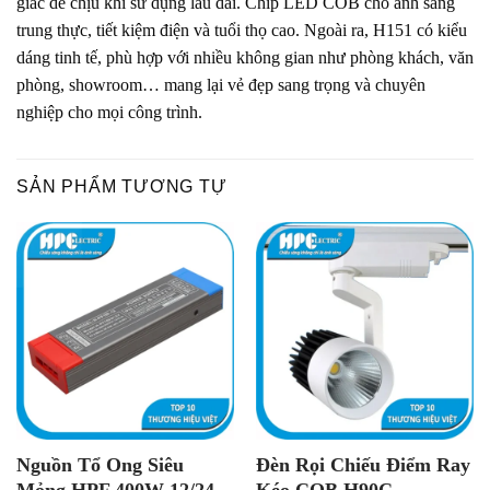
giác dễ chịu khi sử dụng lâu dài. Chip LED COB cho ánh sáng
trung thực, tiết kiệm điện và tuổi thọ cao. Ngoài ra, H151 có kiểu
dáng tinh tế, phù hợp với nhiều không gian như phòng khách, văn
phòng, showroom… mang lại vẻ đẹp sang trọng và chuyên
nghiệp cho mọi công trình.
SẢN PHẨM TƯƠNG TỰ
Nguồn Tổ Ong Siêu
Đèn Rọi Chiếu Điểm Ray