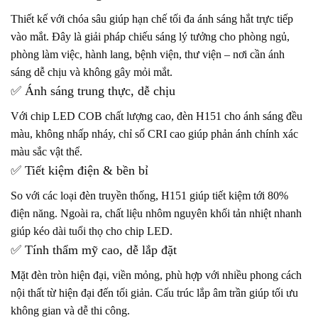
Thiết kế với chóa sâu giúp hạn chế tối đa ánh sáng hắt trực tiếp
vào mắt. Đây là giải pháp chiếu sáng lý tưởng cho phòng ngủ,
phòng làm việc, hành lang, bệnh viện, thư viện – nơi cần ánh
sáng dễ chịu và không gây mỏi mắt.
✅ Ánh sáng trung thực, dễ chịu
Với chip LED COB chất lượng cao, đèn H151 cho ánh sáng đều
màu, không nhấp nháy, chỉ số CRI cao giúp phản ánh chính xác
màu sắc vật thể.
✅ Tiết kiệm điện & bền bỉ
So với các loại đèn truyền thống, H151 giúp tiết kiệm tới 80%
điện năng. Ngoài ra, chất liệu nhôm nguyên khối tản nhiệt nhanh
giúp kéo dài tuổi thọ cho chip LED.
✅ Tính thẩm mỹ cao, dễ lắp đặt
Mặt đèn tròn hiện đại, viền mỏng, phù hợp với nhiều phong cách
nội thất từ hiện đại đến tối giản. Cấu trúc lắp âm trần giúp tối ưu
không gian và dễ thi công.