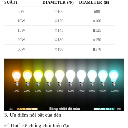
SUẤT)
DIAMETER (Φ)
DIAMETER (◙)
5W
Φ100
◙80
10W
Φ120
◙100
15W
Φ145
◙125
20W
Φ180
◙150
30W
Φ190
◙170
3. Ưu điểm nổi bật của đèn
✅ Thiết kế chống chói hiện đại