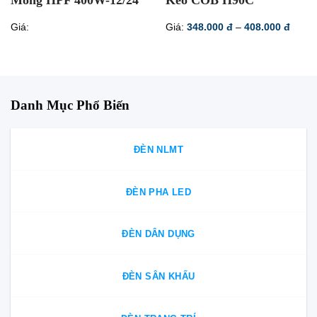
Mỏng HPF 400W-12/24
Kéo COB H90C
Khoả
Giá:
Giá:
348.000
đ
–
408.000
đ
giá:
từ
348.0
đến
408.0
Danh Mục Phổ Biến
ĐÈN NLMT
ĐÈN PHA LED
ĐÈN DÂN DỤNG
ĐÈN SÂN KHẤU