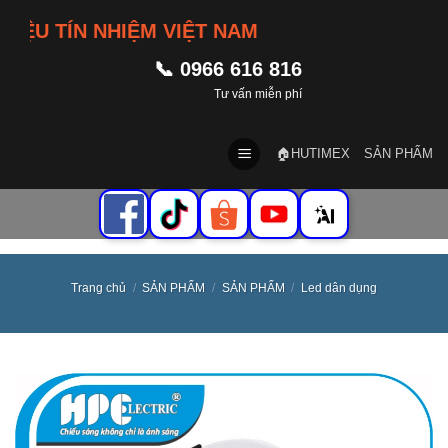
Skip
U TÍN NHIỆM VIỆT NAM
to
content
📞 0966 616 816
Tư vấn miễn phí
🏠HUTIMEX
SẢN PHẨM
Trang chủ
/
SẢN PHẨM
/
SẢN PHẨM
/
Led dân dụng