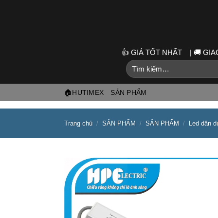
Skip
to
content
👍 GIÁ TỐT NHẤT | 🚚 G
Tìm
kiếm:
🏠HUTIMEX
SẢN PHẨM
Trang chủ
/
SẢN PHẨM
/
SẢN PHẨM
/
Led dân d