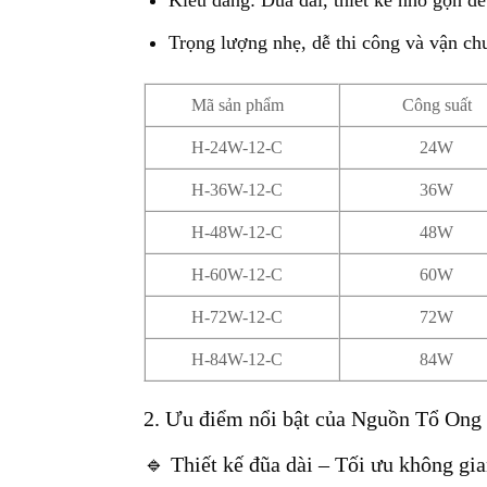
Kiểu dáng: Đũa dài, thiết kế nhỏ gọn dễ
Trọng lượng nhẹ, dễ thi công và vận ch
Mã sản phẩm
Công suất
H-24W-12-C
24W
H-36W-12-C
36W
H-48W-12-C
48W
H-60W-12-C
60W
H-72W-12-C
72W
H-84W-12-C
84W
2. Ưu điểm nổi bật của Nguồn Tổ On
🔹 Thiết kế đũa dài – Tối ưu không gia