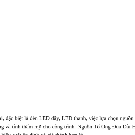
i, đặc biệt là đèn LED dây, LED thanh, việc lựa chọn nguồn đ
áng và tính thẩm mỹ cho công trình. Nguồn Tổ Ong Đũa Dài 
 hiệu suất ổn định và giá thành hợp lý.