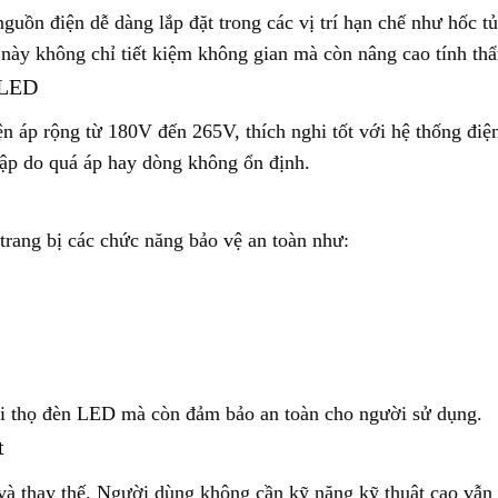
guồn điện dễ dàng lắp đặt trong các vị trí hạn chế như hốc 
 này không chỉ tiết kiệm không gian mà còn nâng cao tính th
ị LED
ện áp rộng từ 180V đến 265V, thích nghi tốt với hệ thống đi
hập do quá áp hay dòng không ổn định.
ng bị các chức năng bảo vệ an toàn như:
uổi thọ đèn LED mà còn đảm bảo an toàn cho người sử dụng.
t
và thay thế. Người dùng không cần kỹ năng kỹ thuật cao vẫn 