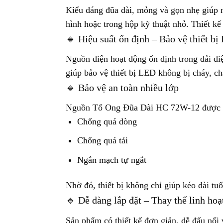
Kiểu dáng đũa dài, mỏng và gọn nhẹ giúp n
hình hoặc trong hộp kỹ thuật nhỏ. Thiết kế
🔹 Hiệu suất ổn định – Bảo vệ thiết b
Nguồn điện hoạt động ổn định trong dải đi
giúp bảo vệ thiết bị LED không bị cháy, c
🔹 Bảo vệ an toàn nhiều lớp
Nguồn Tổ Ong Đũa Dài HC 72W-12 được tra
Chống quá dòng
Chống quá tải
Ngắn mạch tự ngắt
Nhờ đó, thiết bị không chỉ giúp kéo dài t
🔹 Dễ dàng lắp đặt – Thay thế linh hoạ
Sản phẩm có thiết kế đơn giản, dễ đấu nối 