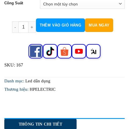
Công Suất
Downlight Đế Nhựa Viền Vàng/Bạc H167 số lượng
THÊM VÀO GIỎ HÀNG
MUA NGAY
SKU:
167
Danh mục:
Led dân dụng
Thương hiệu:
HPELECTRIC
THÔNG TIN CHI TIẾT