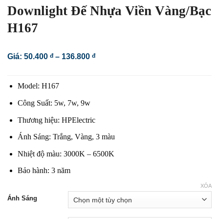
Downlight Đế Nhựa Viền Vàng/Bạc
H167
Khoảng
Giá:
50.400
đ
–
136.800
đ
giá:
từ
50.400 đ
Model: H167
đến
136.800 đ
Công Suất: 5w, 7w, 9w
Thương hiệu: HPElectric
Ánh Sáng: Trắng, Vàng, 3 màu
Nhiệt độ màu: 3000K – 6500K
Bảo hành: 3 năm
XÓA
Ánh Sáng