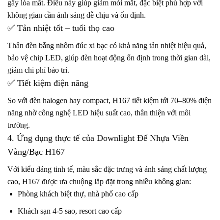
gây lóa mắt. Điều này giúp giảm mỏi mắt, đặc biệt phù hợp với
không gian cần ánh sáng dễ chịu và ổn định.
✅ Tản nhiệt tốt – tuổi thọ cao
Thân đèn bằng nhôm đúc xi bạc có khả năng tản nhiệt hiệu quả,
bảo vệ chip LED, giúp đèn hoạt động ổn định trong thời gian dài,
giảm chi phí bảo trì.
✅ Tiết kiệm điện năng
So với đèn halogen hay compact, H167 tiết kiệm tới 70–80% điện
năng nhờ công nghệ LED hiệu suất cao, thân thiện với môi
trường.
4. Ứng dụng thực tế của Downlight Đế Nhựa Viền
Vàng/Bạc H167
Với kiểu dáng tinh tế, màu sắc đặc trưng và ánh sáng chất lượng
cao, H167 được ưa chuộng lắp đặt trong nhiều không gian:
Phòng khách biệt thự, nhà phố cao cấp
Khách sạn 4-5 sao, resort cao cấp