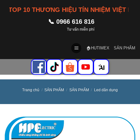
Skip
TOP 10 THƯƠNG HIỆU TÍN NHIỆM VIỆT NAM
to
content
📞 0966 616 816
Tư vấn miễn phí
🏠HUTIMEX
SẢN PHẨM
Trang chủ
/
SẢN PHẨM
/
SẢN PHẨM
/
Led dân dụng