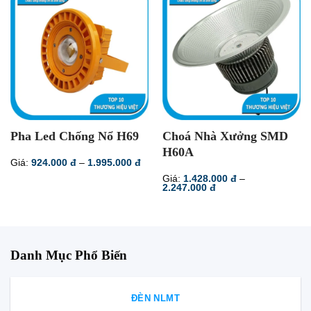
Pha Led Chống Nổ H69
Choá Nhà Xưởng SMD
H60A
Khoảng
Giá:
924.000
đ
–
1.995.000
đ
giá:
Giá:
1.428.000
đ
–
từ
Khoảng
2.247.000
đ
924.000 đ
giá:
đến
từ
1.995.000 đ
1.428.000 đ
đến
2.247.000 đ
Danh Mục Phổ Biến
ĐÈN NLMT