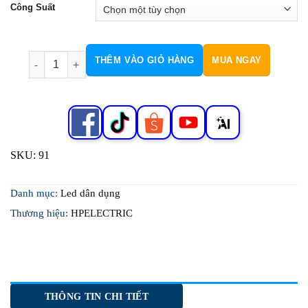
Công Suất
Đèn Rọi Chiếu Điểm Ray Kéo COB H91 số lượng
THÊM VÀO GIỎ HÀNG
MUA NGAY
SKU:
91
Danh mục:
Led dân dụng
Thương hiệu:
HPELECTRIC
THÔNG TIN CHI TIẾT