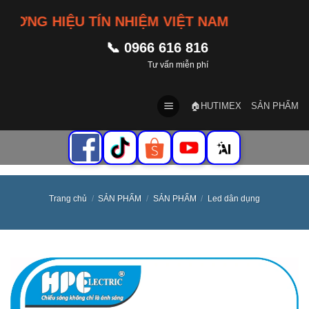
Skip
NG HIỆU TÍN NHIỆM VIỆT NAM
to
content
📞 0966 616 816
Tư vấn miễn phí
🏠HUTIMEX
SẢN PHẨM
Trang chủ
/
SẢN PHẨM
/
SẢN PHẨM
/
Led dân dụng