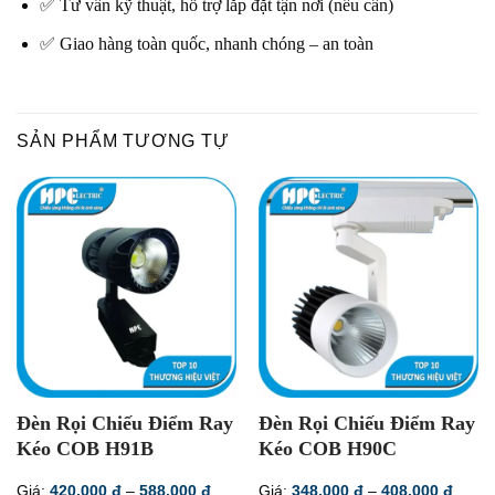
✅ Tư vấn kỹ thuật, hỗ trợ lắp đặt tận nơi (nếu cần)
✅ Giao hàng toàn quốc, nhanh chóng – an toàn
SẢN PHẨM TƯƠNG TỰ
Đèn Rọi Chiếu Điểm Ray
Đèn Rọi Chiếu Điểm Ray
Kéo COB H91B
Kéo COB H90C
Khoảng
Khoả
Giá:
420.000
đ
–
588.000
đ
Giá:
348.000
đ
–
408.000
đ