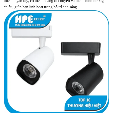
thiết kế gắn ray, có thể dễ dàng di chuyển và điều chỉnh hướng
chiếu, giúp bạn linh hoạt trong bố trí ánh sáng.