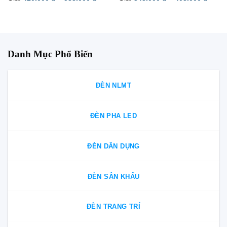
giá:
giá:
từ
từ
420.000 đ
348.0
đến
đến
588.000 đ
408.0
Danh Mục Phổ Biến
ĐÈN NLMT
ĐÈN PHA LED
ĐÈN DÂN DỤNG
ĐÈN SÂN KHẤU
ĐÈN TRANG TRÍ