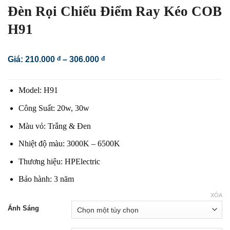
Đèn Rọi Chiếu Điểm Ray Kéo COB
H91
Khoảng
Giá:
210.000
đ
–
306.000
đ
giá:
từ
210.000 đ
Model: H91
đến
306.000 đ
Công Suất: 20w, 30w
Màu vỏ: Trắng & Đen
Nhiệt độ màu: 3000K – 6500K
Thương hiệu: HPElectric
Bảo hành: 3 năm
XÓA
Ánh Sáng