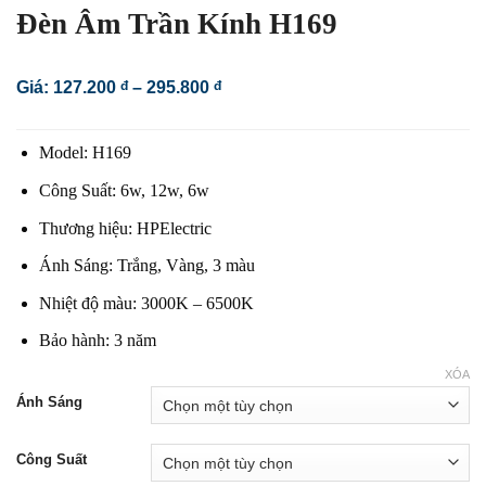
Đèn Âm Trần Kính H169
Khoảng
Giá:
127.200
đ
–
295.800
đ
giá:
từ
127.200 đ
Model: H169
đến
295.800 đ
Công Suất: 6w, 12w, 6w
Thương hiệu: HPElectric
Ánh Sáng: Trắng, Vàng, 3 màu
Nhiệt độ màu: 3000K – 6500K
Bảo hành: 3 năm
XÓA
Ánh Sáng
Công Suất