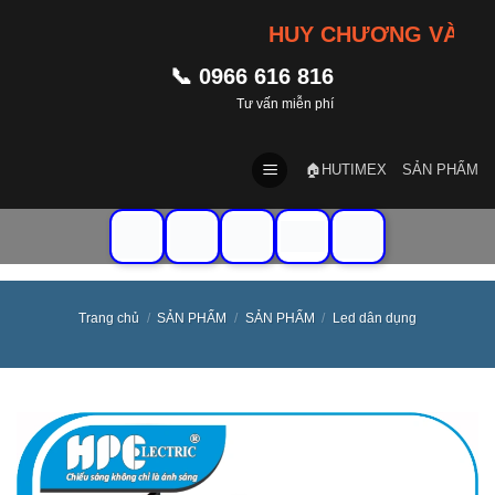
Skip
HUY CHƯƠNG VÀNG 20
to
content
📞 0966 616 816
Tư vấn miễn phí
🏠HUTIMEX
SẢN PHẨM
Trang chủ
/
SẢN PHẨM
/
SẢN PHẨM
/
Led dân dụng