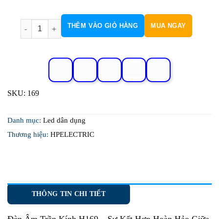
Đèn Âm Trần Kính H169 số lượng
THÊM VÀO GIỎ HÀNG
MUA NGAY
SKU:
169
Danh mục:
Led dân dụng
Thương hiệu:
HPELECTRIC
THÔNG TIN CHI TIẾT
Đèn Âm Trần Kính H169
– Sự Kết Hợp Hoàn Hảo Giữa