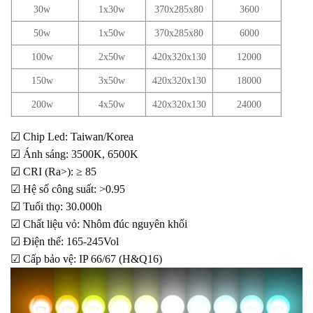
30w
1x30w
370x285x80
3600
50w
1x50w
370x285x80
6000
100w
2x50w
420x320x130
12000
150w
3x50w
420x320x130
18000
200w
4x50w
420x320x130
24000
☑ Chip Led: Taiwan/Korea
☑ Ánh sáng: 3500K, 6500K
☑ CRI (Ra>): ≥ 85
☑ Hệ số công suất: >0.95
☑ Tuổi thọ: 30.000h
☑ Chất liệu vỏ: Nhôm đúc nguyên khối
☑ Điện thế: 165-245Vol
☑ Cấp bảo vệ: IP 66/67 (H&Q16)