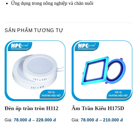
Ứng dụng trong nông nghiệp và chăn nuôi
SẢN PHẨM TƯƠNG TỰ
Đèn ốp trần tròn H112
Âm Trần Kiểu H175D
Khoảng
Khoản
Giá:
78.000
đ
–
228.000
đ
Giá:
78.000
đ
–
210.000
đ
giá:
giá:
từ
từ
78.000 đ
78.000
đến
đến