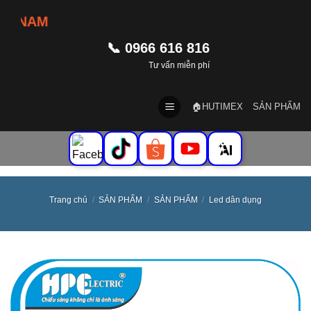
Skip
 NAM
to
content
📞 0966 616 816
Tư vấn miễn phí
🏠HUTIMEX
SẢN PHẨM
Trang chủ
/
SẢN PHẨM
/
SẢN PHẨM
/
Led dân dụng