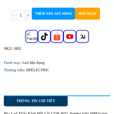
Pha Led Thấu Kính Mắt Lồi COB H02 số lượng
THÊM VÀO GIỎ HÀNG
MUA NGAY
SKU:
H02
Danh mục:
Led dân dụng
Thương hiệu:
HPELECTRIC
THÔNG TIN CHI TIẾT
Pha Led Thấu Kính Mắt Lồi COB H02
thương hiệu HPElectric.