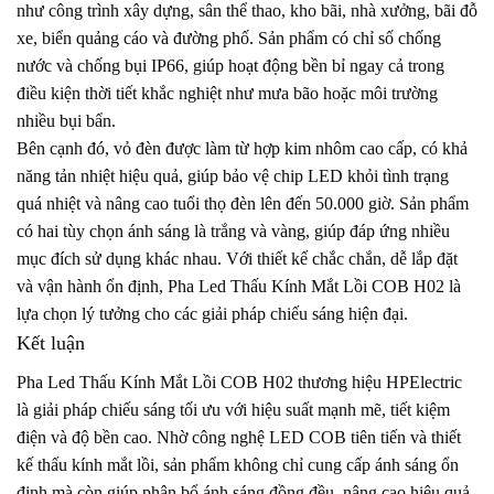
như công trình xây dựng, sân thể thao, kho bãi, nhà xưởng, bãi đỗ
xe, biển quảng cáo và đường phố. Sản phẩm có chỉ số chống
nước và chống bụi IP66, giúp hoạt động bền bỉ ngay cả trong
điều kiện thời tiết khắc nghiệt như mưa bão hoặc môi trường
nhiều bụi bẩn.
Bên cạnh đó, vỏ đèn được làm từ hợp kim nhôm cao cấp, có khả
năng tản nhiệt hiệu quả, giúp bảo vệ chip LED khỏi tình trạng
quá nhiệt và nâng cao tuổi thọ đèn lên đến 50.000 giờ. Sản phẩm
có hai tùy chọn ánh sáng là trắng và vàng, giúp đáp ứng nhiều
mục đích sử dụng khác nhau. Với thiết kế chắc chắn, dễ lắp đặt
và vận hành ổn định, Pha Led Thấu Kính Mắt Lồi COB H02 là
lựa chọn lý tưởng cho các giải pháp chiếu sáng hiện đại.
Kết luận
Pha Led Thấu Kính Mắt Lồi COB H02 thương hiệu HPElectric
là giải pháp chiếu sáng tối ưu với hiệu suất mạnh mẽ, tiết kiệm
điện và độ bền cao. Nhờ công nghệ LED COB tiên tiến và thiết
kế thấu kính mắt lồi, sản phẩm không chỉ cung cấp ánh sáng ổn
định mà còn giúp phân bổ ánh sáng đồng đều, nâng cao hiệu quả