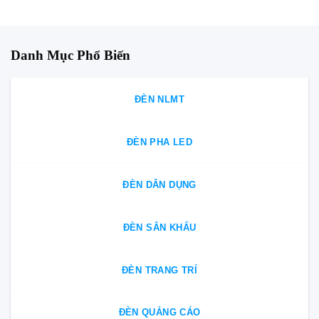
228.000 đ
210.00
Danh Mục Phổ Biến
ĐÈN NLMT
ĐÈN PHA LED
ĐÈN DÂN DỤNG
ĐÈN SÂN KHẤU
ĐÈN TRANG TRÍ
ĐÈN QUẢNG CÁO