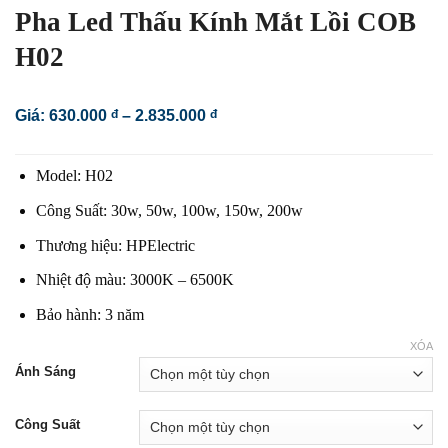
Pha Led Thấu Kính Mắt Lồi COB
H02
Khoảng
Giá:
630.000
đ
–
2.835.000
đ
giá:
từ
630.000 đ
Model: H02
đến
2.835.000 đ
Công Suất: 30w, 50w, 100w, 150w, 200w
Thương hiệu: HPElectric
Nhiệt độ màu: 3000K – 6500K
Bảo hành: 3 năm
XÓA
Ánh Sáng
Công Suất