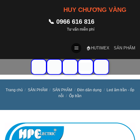
Skip
HUY CHƯƠNG VÀNG 2023 |
to
content
📞 0966 616 816
Tư vấn miễn phí
🏠HUTIMEX
SẢN PHẨM
Trang chủ
/
SẢN PHẨM
/
SẢN PHẨM
/
Đèn dân dụng
/
Led âm trần - ốp
nỗi
/
Ốp trần