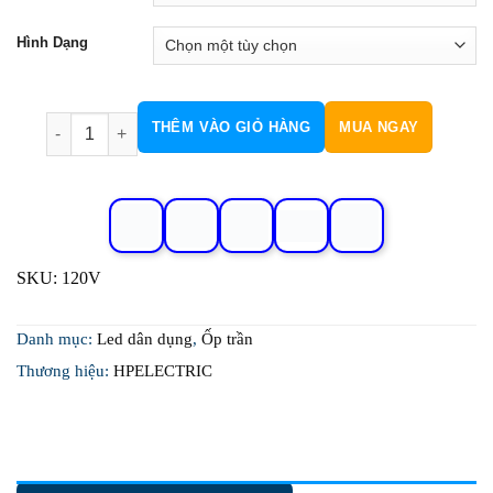
Hình Dạng
Đèn Ốp Trần Kiểu H120V số lượng
THÊM VÀO GIỎ HÀNG
MUA NGAY
SKU:
120V
Danh mục:
Led dân dụng
,
Ốp trần
Thương hiệu:
HPELECTRIC