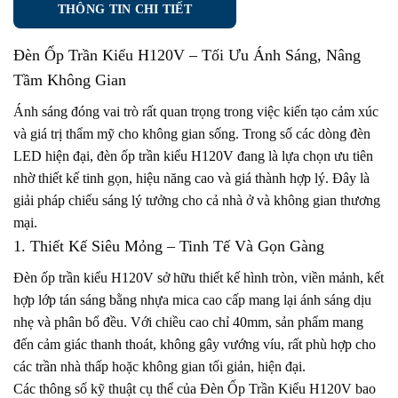
THÔNG TIN CHI TIẾT
Đèn Ốp Trần Kiểu H120V
– Tối Ưu Ánh Sáng, Nâng
Tầm Không Gian
Ánh sáng đóng vai trò rất quan trọng trong việc kiến tạo cảm xúc
và giá trị thẩm mỹ cho không gian sống. Trong số các dòng đèn
LED hiện đại, đèn ốp trần kiểu H120V đang là lựa chọn ưu tiên
nhờ thiết kế tinh gọn, hiệu năng cao và giá thành hợp lý. Đây là
giải pháp chiếu sáng lý tưởng cho cả nhà ở và không gian thương
mại.
1. Thiết Kế Siêu Mỏng – Tinh Tế Và Gọn Gàng
Đèn ốp trần kiểu H120V sở hữu thiết kế hình tròn, viền mảnh, kết
hợp lớp tán sáng bằng nhựa mica cao cấp mang lại ánh sáng dịu
nhẹ và phân bổ đều. Với chiều cao chỉ 40mm, sản phẩm mang
đến cảm giác thanh thoát, không gây vướng víu, rất phù hợp cho
các trần nhà thấp hoặc không gian tối giản, hiện đại.
Các thông số kỹ thuật cụ thể của Đèn Ốp Trần Kiểu H120V bao