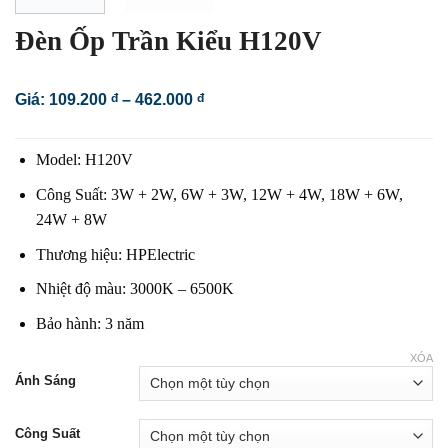
Đèn Ốp Trần Kiểu H120V
Khoảng
Giá:
109.200
đ
–
462.000
đ
giá:
từ
109.200 đ
Model: H120V
đến
462.000 đ
Công Suất:
3W + 2W,
6W + 3W,
12W + 4W,
18W + 6W,
24W + 8W
Thương hiệu: HPElectric
Nhiệt độ màu: 3000K – 6500K
Bảo hành: 3 năm
XÓA
Ánh Sáng
Công Suất