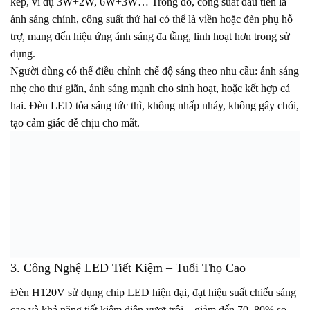
kép, ví dụ 3W+2W, 6W+3W… Trong đó, công suất đầu tiên là
ánh sáng chính, công suất thứ hai có thể là viền hoặc đèn phụ hỗ
trợ, mang đến hiệu ứng ánh sáng đa tầng, linh hoạt hơn trong sử
dụng.
Người dùng có thể điều chỉnh chế độ sáng theo nhu cầu: ánh sáng
nhẹ cho thư giãn, ánh sáng mạnh cho sinh hoạt, hoặc kết hợp cả
hai. Đèn LED tỏa sáng tức thì, không nhấp nháy, không gây chói,
tạo cảm giác dễ chịu cho mắt.
3. Công Nghệ LED Tiết Kiệm – Tuổi Thọ Cao
Đèn H120V sử dụng chip LED hiện đại, đạt hiệu suất chiếu sáng
cao và khả năng tiết kiệm điện vượt trội – giảm đến 70–80% so