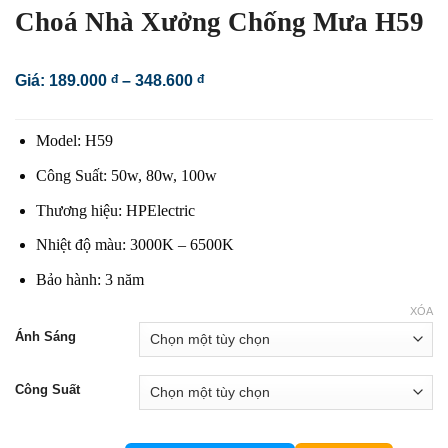
Choá Nhà Xưởng Chống Mưa H59
Khoảng
Giá:
189.000
đ
–
348.600
đ
giá:
từ
189.000 đ
Model: H59
đến
348.600 đ
Công Suất: 50w, 80w, 100w
Thương hiệu: HPElectric
Nhiệt độ màu: 3000K – 6500K
Bảo hành: 3 năm
XÓA
Ánh Sáng
Công Suất