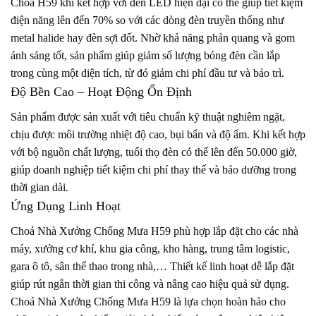
Chóa H59 khi kết hợp với đèn LED hiện đại có thể giúp tiết kiệm
điện năng lên đến 70% so với các dòng đèn truyền thống như
metal halide hay đèn sợi đốt. Nhờ khả năng phản quang và gom
ánh sáng tốt, sản phẩm giúp giảm số lượng bóng đèn cần lắp
trong cùng một diện tích, từ đó giảm chi phí đầu tư và bảo trì.
Độ Bền Cao – Hoạt Động Ổn Định
Sản phẩm được sản xuất với tiêu chuẩn kỹ thuật nghiêm ngặt,
chịu được môi trường nhiệt độ cao, bụi bẩn và độ ẩm. Khi kết hợp
với bộ nguồn chất lượng, tuổi thọ đèn có thể lên đến 50.000 giờ,
giúp doanh nghiệp tiết kiệm chi phí thay thế và bảo dưỡng trong
thời gian dài.
Ứng Dụng Linh Hoạt
Choá Nhà Xưởng Chống Mưa H59 phù hợp lắp đặt cho các nhà
máy, xưởng cơ khí, khu gia công, kho hàng, trung tâm logistic,
gara ô tô, sân thể thao trong nhà,… Thiết kế linh hoạt dễ lắp đặt
giúp rút ngắn thời gian thi công và nâng cao hiệu quả sử dụng.
Choá Nhà Xưởng Chống Mưa H59 là lựa chọn hoàn hảo cho