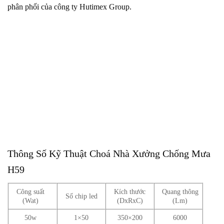
phân phối của công ty Hutimex Group.
Thông Số Kỹ Thuật Choá Nhà Xưởng Chống Mưa
H59
Công suất
Kích thước
Quang thông
Số chip led
(Wat)
(DxRxC)
(Lm)
50w
1×50
350×200
6000