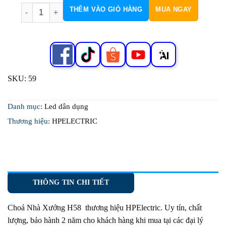
Choá Nhà Xưởng Chống Mưa H59 số lượng
THÊM VÀO GIỎ HÀNG
MUA NGAY
SKU:
59
Danh mục:
Led dân dụng
Thương hiệu:
HPELECTRIC
THÔNG TIN CHI TIẾT
Choá Nhà Xưởng H58
thương hiệu HPElectric. Uy tín, chất
lượng, bảo hành 2 năm cho khách hàng khi mua tại các đại lý