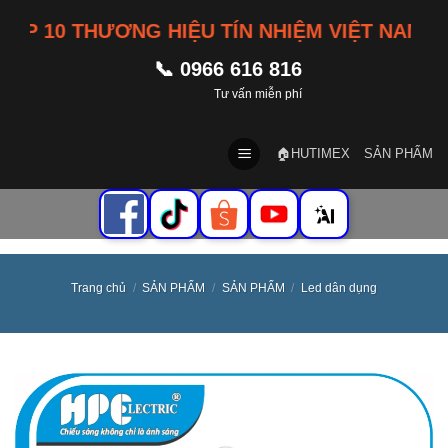
Skip
 10 THƯƠNG HIỆU TÍN NHIỆM VIỆT NAM
to
content
📞 0966 616 816
Tư vấn miễn phí
🏠HUTIMEX
SẢN PHẨM
Trang chủ
/
SẢN PHẨM
/
SẢN PHẨM
/
Led dân dụng