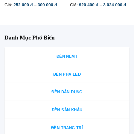
Khoảng
Kho
Giá:
252.000
đ
–
300.000
đ
Giá:
920.400
đ
–
3.024.000
đ
giá:
giá:
từ
từ
252.000 đ
920
đến
đến
300.000 đ
3.0
Danh Mục Phổ Biến
ĐÈN NLMT
ĐÈN PHA LED
ĐÈN DÂN DỤNG
ĐÈN SÂN KHẤU
ĐÈN TRANG TRÍ