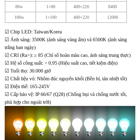
80w
1×80
400×220
8400
100w
1×100
400×220
12000
☑ Chip LED: Taiwan/Korea
☑ Ánh sáng: 3500K (ánh sáng vàng ấm) và 6500K (ánh sáng
trắng ban ngày)
☑ CRI (Ra>): ≥ 85 (Chỉ số hoàn màu cao, ánh sáng trung thực)
☑ Hệ số công suất: > 0.95 (Hiệu suất cao, tiết kiệm điện)
☑ Tuổi thọ: 30.000 giờ
☑ Chất liệu vỏ: Nhôm đúc nguyên khối (Bền bỉ, tản nhiệt tốt)
☑ Điện thế: 165-245V
☑ Cấp bảo vệ: IP 66/67 (Q28) (Chống bụi và chống nước tốt,
phù hợp cho ngoài trời)