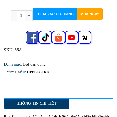
Pha Tàu Thuyền-Cần Câu-COB H66A số lượng
THÊM VÀO GIỎ HÀNG
MUA NGAY
SKU:
66A
Danh mục:
Led dân dụng
Thương hiệu:
HPELECTRIC
THÔNG TIN CHI TIẾT
Pha Tàu Thuyền-Cần Câu-COB H66A
thương hiệu HPElectric.