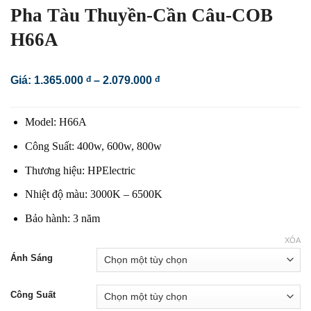
Pha Tàu Thuyền-Cần Câu-COB
H66A
Khoảng
Giá:
1.365.000
đ
–
2.079.000
đ
giá:
từ
1.365.000 đ
Model: H66A
đến
2.079.000 đ
Công Suất: 400w, 600w, 800w
Thương hiệu: HPElectric
Nhiệt độ màu: 3000K – 6500K
Bảo hành: 3 năm
XÓA
Ánh Sáng
Công Suất