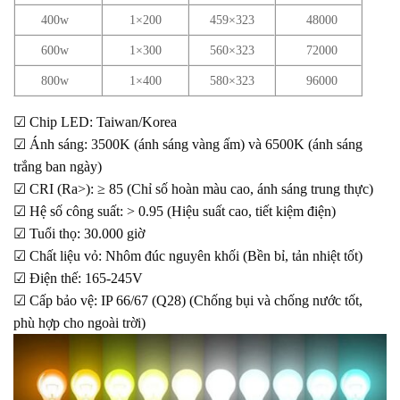
400w
1×200
459×323
48000
600w
1×300
560×323
72000
800w
1×400
580×323
96000
☑ Chip LED: Taiwan/Korea
☑ Ánh sáng: 3500K (ánh sáng vàng ấm) và 6500K (ánh sáng
trắng ban ngày)
☑ CRI (Ra>): ≥ 85 (Chỉ số hoàn màu cao, ánh sáng trung thực)
☑ Hệ số công suất: > 0.95 (Hiệu suất cao, tiết kiệm điện)
☑ Tuổi thọ: 30.000 giờ
☑ Chất liệu vỏ: Nhôm đúc nguyên khối (Bền bỉ, tản nhiệt tốt)
☑ Điện thế: 165-245V
☑ Cấp bảo vệ: IP 66/67 (Q28) (Chống bụi và chống nước tốt,
phù hợp cho ngoài trời)