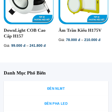
DownLight COB Cao
Âm Trần Kiểu H175V
Cấp H157
Khoản
Giá:
78.000
đ
–
210.000
đ
giá:
Khoảng
Giá:
99.000
đ
–
241.800
đ
từ
giá:
78.000
từ
đến
99.000 đ
210.00
đến
241.800 đ
Danh Mục Phổ Biến
ĐÈN NLMT
ĐÈN PHA LED