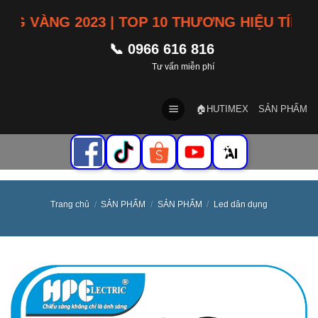
Skip
VÀNG 2023 | TOP 10 THƯƠNG HIỆU TÍN NHIỆ
to
content
📞 0966 616 816
Tư vấn miễn phí
🏠HUTIMEX
SẢN PHẨM
Trang chủ
/
SẢN PHẨM
/
SẢN PHẨM
/
Led dân dụng