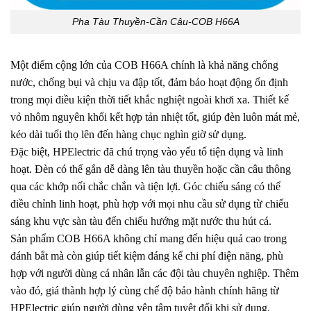
Pha Tàu Thuyền-Cần Câu-COB H66A
Một điểm cộng lớn của COB H66A chính là khả năng chống
nước, chống bụi và chịu va đập tốt, đảm bảo hoạt động ổn định
trong mọi điều kiện thời tiết khắc nghiệt ngoài khơi xa. Thiết kế
vỏ nhôm nguyên khối kết hợp tản nhiệt tốt, giúp đèn luôn mát mẻ,
kéo dài tuổi thọ lên đến hàng chục nghìn giờ sử dụng.
Đặc biệt, HPElectric đã chú trọng vào yếu tố tiện dụng và linh
hoạt. Đèn có thể gắn dễ dàng lên tàu thuyền hoặc cần câu thông
qua các khớp nối chắc chắn và tiện lợi. Góc chiếu sáng có thể
điều chỉnh linh hoạt, phù hợp với mọi nhu cầu sử dụng từ chiếu
sáng khu vực sàn tàu đến chiếu hướng mặt nước thu hút cá.
Sản phẩm COB H66A không chỉ mang đến hiệu quả cao trong
đánh bắt mà còn giúp tiết kiệm đáng kể chi phí điện năng, phù
hợp với người dùng cá nhân lẫn các đội tàu chuyên nghiệp. Thêm
vào đó, giá thành hợp lý cùng chế độ bảo hành chính hãng từ
HPElectric giúp người dùng yên tâm tuyệt đối khi sử dụng.