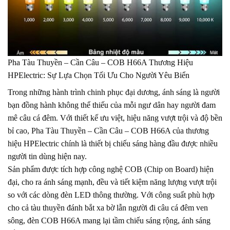
Pha Tàu Thuyền – Cần Câu – COB H66A Thương Hiệu
HPElectric: Sự Lựa Chọn Tối Ưu Cho Người Yêu Biển
Trong những hành trình chinh phục đại dương, ánh sáng là người
bạn đồng hành không thể thiếu của mỗi ngư dân hay người đam
mê câu cá đêm. Với thiết kế ưu việt, hiệu năng vượt trội và độ bền
bỉ cao, Pha Tàu Thuyền – Cần Câu – COB H66A của thương
hiệu HPElectric chính là thiết bị chiếu sáng hàng đầu được nhiều
người tin dùng hiện nay.
Sản phẩm được tích hợp công nghệ COB (Chip on Board) hiện
đại, cho ra ánh sáng mạnh, đều và tiết kiệm năng lượng vượt trội
so với các dòng đèn LED thông thường. Với công suất phù hợp
cho cả tàu thuyền đánh bắt xa bờ lẫn người đi câu cá đêm ven
sông, đèn COB H66A mang lại tầm chiếu sáng rộng, ánh sáng