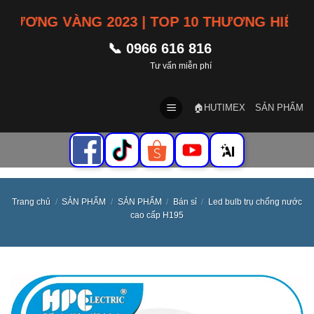
Skip
NG VÀNG 2023 | TOP 10 THƯƠNG HIỆU TÍN N
to
content
📞 0966 616 816
Tư vấn miễn phí
🏠HUTIMEX
SẢN PHẨM
Trang chủ
/
SẢN PHẨM
/
SẢN PHẨM
/
Bán sỉ
/
Led bulb trụ chống nước
cao cấp H195