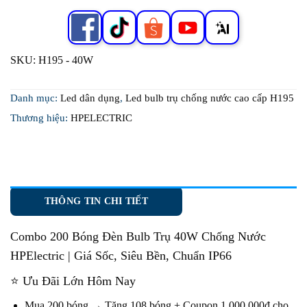
SKU:
H195 - 40W
Danh mục:
Led dân dụng
,
Led bulb trụ chống nước cao cấp H195
Thương hiệu:
HPELECTRIC
THÔNG TIN CHI TIẾT
Combo 200 Bóng Đèn Bulb Trụ 40W Chống Nước
HPElectric
| Giá Sốc, Siêu Bền, Chuẩn IP66
⭐ Ưu Đãi Lớn Hôm Nay
Mua 200 bóng → Tặng 108 bóng + Coupon 1.000.000đ cho