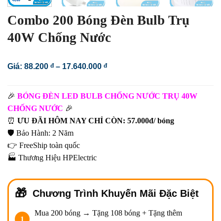
Combo 200 Bóng Đèn Bulb Trụ
40W Chống Nước
Khoảng
Giá:
88.200
đ
–
17.640.000
đ
giá:
từ
88.200 đ
🎉
BÓNG ĐÈN LED BULB CHỐNG NƯỚC TRỤ 40W
đến
17.640.000 đ
CHỐNG NƯỚC
🎉
⏰
ƯU ĐÃI HÔM NAY CHỈ CÒN: 57.000đ/ bóng
🛡️ Bảo Hành: 2 Năm
👉 FreeShip toàn quốc
🏭 Thương Hiệu HPElectric
Chương Trình Khuyến Mãi Đặc Biệt
Mua 200 bóng → Tặng 108 bóng + Tặng thêm
1