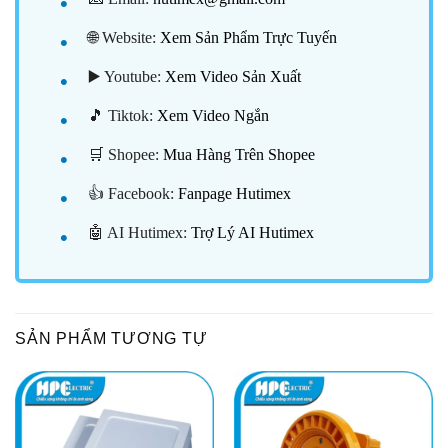
🌐 Website:
Xem Sản Phẩm Trực Tuyến
▶️ Youtube:
Xem Video Sản Xuất
🎵 Tiktok:
Xem Video Ngắn
🛒 Shopee:
Mua Hàng Trên Shopee
👍 Facebook:
Fanpage Hutimex
🤖 AI Hutimex:
Trợ Lý AI Hutimex
SẢN PHẨM TƯƠNG TỰ