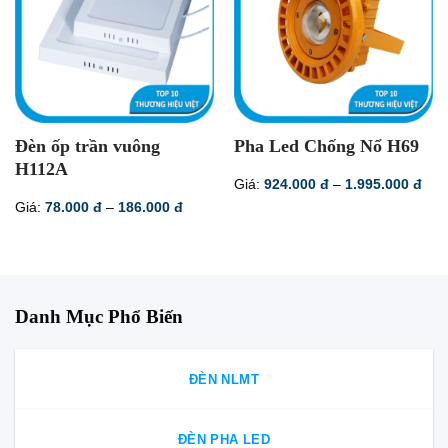
Đèn ốp trần vuông
Pha Led Chống Nổ H69
H112A
Kho
Giá:
924.000
đ
–
1.995.000
đ
giá:
Khoảng
Giá:
78.000
đ
–
186.000
đ
từ
giá:
924
từ
đến
78.000 đ
1.9
đến
186.000 đ
Danh Mục Phổ Biến
ĐÈN NLMT
ĐÈN PHA LED