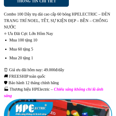
THÔNG TIN CHI TIẾT
Combo 100 Dây trụ dài cao cấp 60 bóng HPELECTRIC
– ĐÈN
TRANG TRÍ NOEL, TẾT, SỰ KIỆN ĐẸP – BỀN – CHỐNG
NƯỚC
⭐ Ưu Đãi Cực Lớn Hôm Nay
Mua 100 tặng 10
Mua 60 tặng 5
Mua 20 tặng 1
⏰ Giá ưu đãi hôm nay: 49.000đ/dây
🚚 FREESHIP toàn quốc
🛡️ Bảo hành 12 tháng chính hãng
🏭 Thương hiệu HPElectric –
Chiếu sáng không chỉ là ánh
sáng