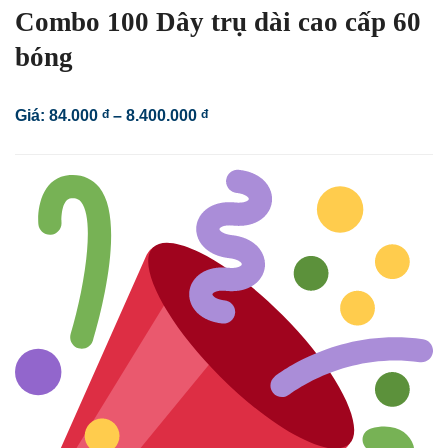
Combo 100 Dây trụ dài cao cấp 60
bóng
Khoảng
Giá:
84.000
đ
–
8.400.000
đ
giá:
từ
84.000 đ
đến
8.400.000 đ