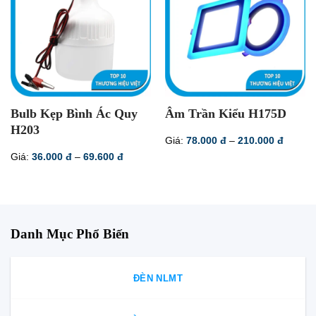
Bulb Kẹp Bình Ác Quy
Âm Trần Kiểu H175D
H203
Khoản
Giá:
78.000
đ
–
210.000
đ
giá:
Khoảng
Giá:
36.000
đ
–
69.600
đ
từ
giá:
78.000
từ
đến
36.000 đ
210.00
đến
69.600 đ
Danh Mục Phổ Biến
ĐÈN NLMT