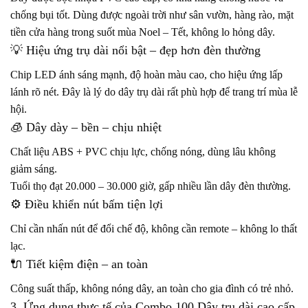
chống bụi tốt. Dùng được ngoài trời như sân vườn, hàng rào, mặt
tiền cửa hàng trong suốt mùa Noel – Tết, không lo hỏng dây.
💡 Hiệu ứng trụ dài nổi bật – đẹp hơn đèn thường
Chip LED ánh sáng mạnh, độ hoàn màu cao, cho hiệu ứng lấp
lánh rõ nét. Đây là lý do dây trụ dài rất phù hợp để trang trí mùa lễ
hội.
🧊 Dây dày – bền – chịu nhiệt
Chất liệu ABS + PVC chịu lực, chống nóng, dùng lâu không
giảm sáng.
Tuổi thọ đạt 20.000 – 30.000 giờ, gấp nhiều lần dây đèn thường.
⚙️ Điều khiển nút bấm tiện lợi
Chỉ cần nhấn nút để đổi chế độ, không cần remote – không lo thất
lạc.
🔌 Tiết kiệm điện – an toàn
Công suất thấp, không nóng dây, an toàn cho gia đình có trẻ nhỏ.
3. Ứng dụng thực tế của Combo 100 Dây trụ dài cao cấp