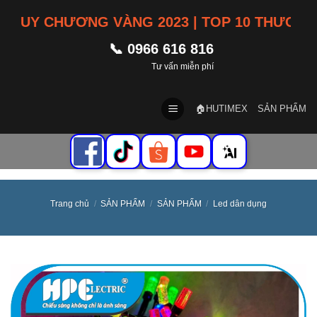
Skip
CHƯƠNG VÀNG 2023 | TOP 10 THƯƠNG HIỆU 
to
content
📞 0966 616 816
Tư vấn miễn phí
🏠HUTIMEX
SẢN PHẨM
Trang chủ
/
SẢN PHẨM
/
SẢN PHẨM
/
Led dân dụng