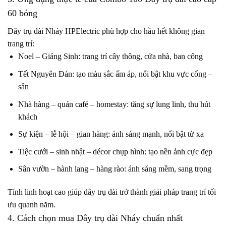
60 bóng
Dây trụ dài Nháy HPElectric phù hợp cho hầu hết không gian
trang trí:
Noel – Giáng Sinh: trang trí cây thông, cửa nhà, ban công
Tết Nguyên Đán: tạo màu sắc ấm áp, nổi bật khu vực cổng –
sân
Nhà hàng – quán café – homestay: tăng sự lung linh, thu hút
khách
Sự kiện – lễ hội – gian hàng: ánh sáng mạnh, nổi bật từ xa
Tiệc cưới – sinh nhật – décor chụp hình: tạo nền ảnh cực đẹp
Sân vườn – hành lang – hàng rào: ánh sáng mềm, sang trọng
Tính linh hoạt cao giúp dây trụ dài trở thành giải pháp trang trí tối
ưu quanh năm.
4. Cách chọn mua Dây trụ dài Nháy chuẩn nhất