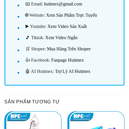
📧 Email:
hutimex@gmail.com
🌐 Website:
Xem Sản Phẩm Trực Tuyến
▶️ Youtube:
Xem Video Sản Xuất
🎵 Tiktok:
Xem Video Ngắn
🛒 Shopee:
Mua Hàng Trên Shopee
👍 Facebook:
Fanpage Hutimex
🤖 AI Hutimex:
Trợ Lý AI Hutimex
SẢN PHẨM TƯƠNG TỰ