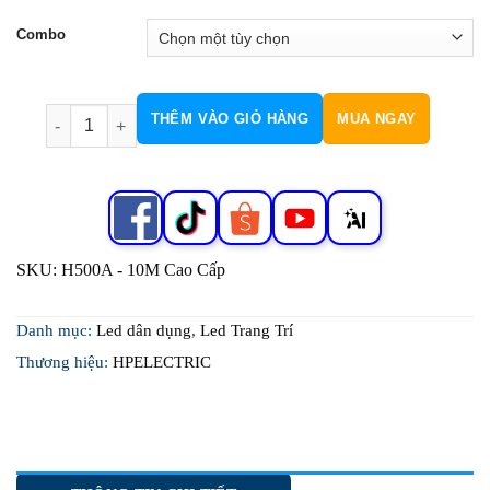
Combo
Combo 100 Dây trụ dài cao cấp 60 bóng số lượng
THÊM VÀO GIỎ HÀNG
MUA NGAY
SKU:
H500A - 10M Cao Cấp
Danh mục:
Led dân dụng
,
Led Trang Trí
Thương hiệu:
HPELECTRIC