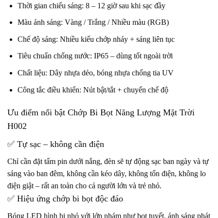
Thời gian chiếu sáng: 8 – 12 giờ sau khi sạc đầy
Màu ánh sáng: Vàng / Trắng / Nhiều màu (RGB)
Chế độ sáng: Nhiều kiểu chớp nháy + sáng liên tục
Tiêu chuẩn chống nước: IP65 – dùng tốt ngoài trời
Chất liệu: Dây nhựa dẻo, bóng nhựa chống tia UV
Công tắc điều khiển: Nút bật/tắt + chuyển chế độ
Ưu điểm nổi bật Chớp Bi Bọt Năng Lượng Mặt Trời
H002
✅ Tự sạc – không cần điện
Chỉ cần đặt tấm pin dưới nắng, đèn sẽ tự động sạc ban ngày và tự
sáng vào ban đêm, không cần kéo dây, không tốn điện, không lo
điện giật – rất an toàn cho cả người lớn và trẻ nhỏ.
✅ Hiệu ứng chớp bi bọt độc đáo
Bóng LED hình bi nhỏ với lớp nhám như bọt tuyết, ánh sáng phát