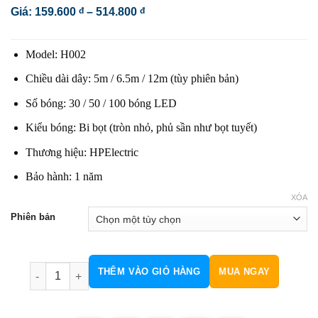
Khoảng
Giá:
159.600
đ
–
514.800
đ
giá:
từ
159.600 đ
Model: H002
đến
514.800 đ
Chiều dài dây: 5m / 6.5m / 12m (tùy phiên bản)
Số bóng: 30 / 50 / 100 bóng LED
Kiểu bóng: Bi bọt (tròn nhỏ, phủ sần như bọt tuyết)
Thương hiệu: HPElectric
Bảo hành: 1 năm
XÓA
Phiên bản
Chớp Bi Bọt Năng Lượng Mặt Trời H002 số lượng
THÊM VÀO GIỎ HÀNG
MUA NGAY