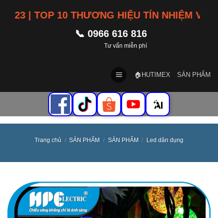
Skip
3 | TOP 10 THƯƠNG HIỆU TÍN NHIỆM VIỆT N
to
content
📞 0966 616 816
Tư vấn miễn phí
🏠HUTIMEX
SẢN PHẨM
Trang chủ
/
SẢN PHẨM
/
SẢN PHẨM
/
Led dân dụng