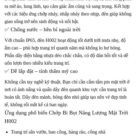
ra mờ ảo, lung linh, tạo cảm giác ấm cúng và sang trọng. Kết hợp
với các hiệu ứng chớp nháy, nhấp nháy theo nhịp, đèn giúp không
gian sống trở nên sinh động và nổi bật.
✅ Chống nước – bền bỉ ngoài trời
Với chuẩn IP65, đèn H002 hoạt động tốt dưới trời mưa nhẹ, độ
ẩm cao – phù hợp trang trí quanh năm mà không lo hư hỏng.
Phần dây điện bằng nhựa dẻo chắc chắn, có độ đàn hồi tốt và dễ
uốn lượn theo nhiều kiểu trang trí.
✅ Dễ lắp đặt – tính thẩm mỹ cao
Không cần tay nghề kỹ thuật. Bạn chỉ cần cắm tấm pin mặt trời ở
nơi có ánh nắng và quấn dây đèn quanh khu vực cần trang trí là
hoàn tất. Dây đèn mảnh, bóng đèn nhỏ giúp tạo nên vẻ đẹp tinh
tế, không rối mắt kể cả ban ngày.
Ứng dụng phổ biến Chớp Bi Bọt Năng Lượng Mặt Trời
H002
Trang trí sân vườn, ban công, hàng rào, cổng nhà