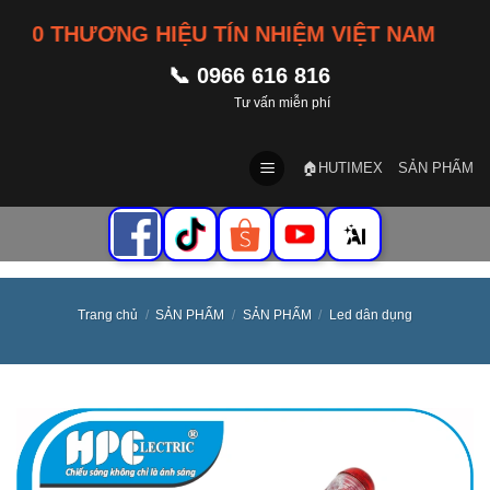
Skip
10 THƯƠNG HIỆU TÍN NHIỆM VIỆT NAM
to
content
📞 0966 616 816
Tư vấn miễn phí
🏠HUTIMEX
SẢN PHẨM
Trang chủ
/
SẢN PHẨM
/
SẢN PHẨM
/
Led dân dụng