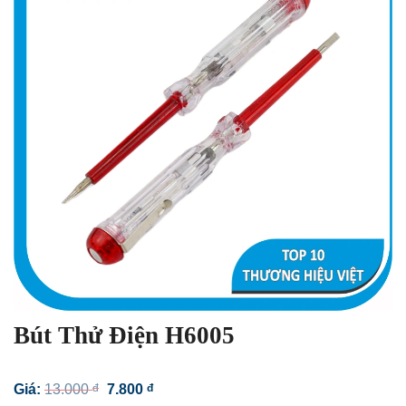
Bút Thử Điện H6005
Giá
Giá
Giá:
13.000
đ
7.800
đ
gốc
hiện