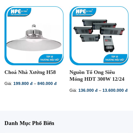
Choá Nhà Xưởng H58
Nguồn Tổ Ong Siêu
Mỏng HDT 300W 12/24
Khoảng
Giá:
199.800
đ
–
840.000
đ
giá:
Kh
Giá:
136.000
đ
–
13.600.000
đ
từ
giá
199.800 đ
từ
đến
13
840.000 đ
đế
13
Danh Mục Phổ Biến