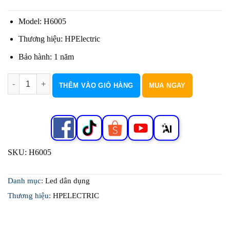
là:
tại
13.000 đ.
là:
Model: H6005
7.800 đ.
Thương hiệu: HPElectric
Bảo hành: 1 năm
Bút Thử Điện H6005 số lượng
THÊM VÀO GIỎ HÀNG
MUA NGAY
SKU:
H6005
Danh mục:
Led dân dụng
Thương hiệu:
HPELECTRIC